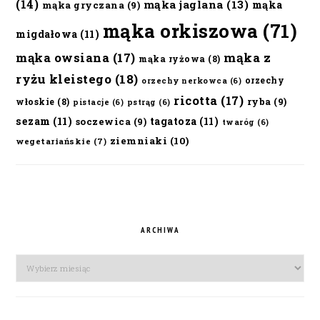
(14)
mąka jaglana
(13)
mąka
mąka gryczana
(9)
mąka orkiszowa
(71)
migdałowa
(11)
mąka owsiana
(17)
mąka z
mąka ryżowa
(8)
ryżu kleistego
(18)
orzechy
orzechy nerkowca
(6)
ricotta
(17)
ryba
(9)
włoskie
(8)
pistacje
(6)
pstrąg
(6)
sezam
(11)
tagatoza
(11)
soczewica
(9)
twaróg
(6)
ziemniaki
(10)
wegetariańskie
(7)
ARCHIWA
Archiwa