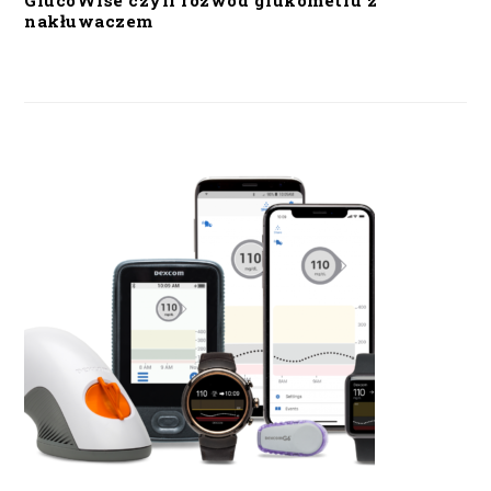
GlucoWise czyli rozwód glukometru z
nakłuwaczem