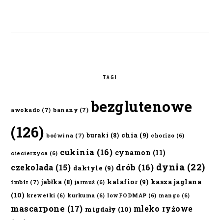
TAGI
bezglutenowe
awokado
(7)
banany
(7)
(126)
chia
(9)
buraki
(8)
boćwina
(7)
chorizo
(6)
cukinia
(16)
cynamon
(11)
ciecierzyca
(6)
dynia
(22)
czekolada
(15)
drób
(16)
daktyle
(9)
kalafior
(9)
kasza jaglana
jabłka
(8)
imbir
(7)
jarmuż
(6)
(10)
krewetki
(6)
kurkuma
(6)
lowFODMAP
(6)
mango
(6)
mascarpone
(17)
mleko ryżowe
migdały
(10)