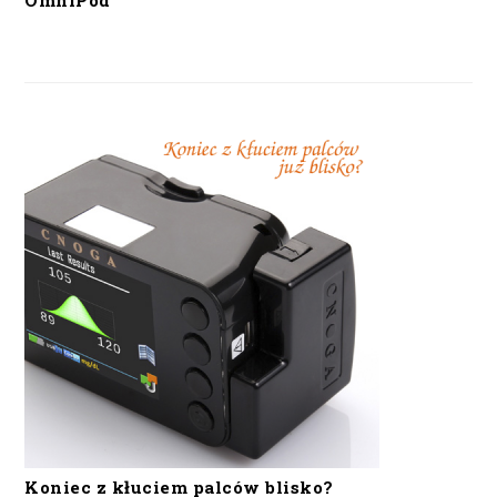
OmniPod
Koniec z kłuciem palców blisko?