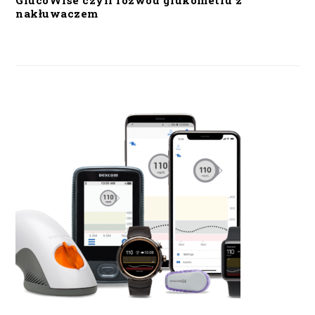
GlucoWise czyli rozwód glukometru z
nakłuwaczem