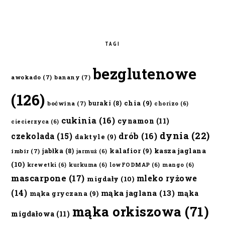
TAGI
bezglutenowe
awokado
(7)
banany
(7)
(126)
chia
(9)
buraki
(8)
boćwina
(7)
chorizo
(6)
cukinia
(16)
cynamon
(11)
ciecierzyca
(6)
dynia
(22)
czekolada
(15)
drób
(16)
daktyle
(9)
kalafior
(9)
kasza jaglana
jabłka
(8)
imbir
(7)
jarmuż
(6)
(10)
krewetki
(6)
kurkuma
(6)
lowFODMAP
(6)
mango
(6)
mascarpone
(17)
mleko ryżowe
migdały
(10)
(14)
mąka jaglana
(13)
mąka
mąka gryczana
(9)
mąka orkiszowa
(71)
migdałowa
(11)