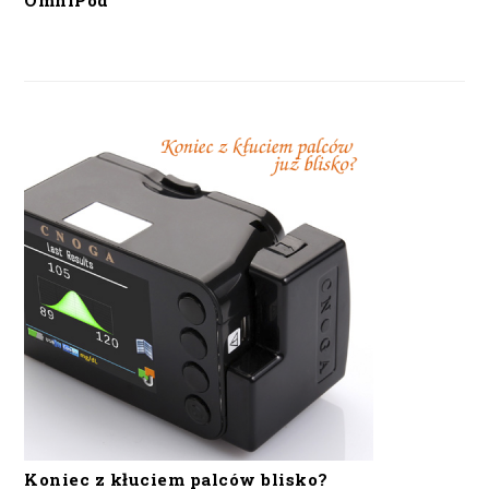
OmniPod
Koniec z kłuciem palców blisko?