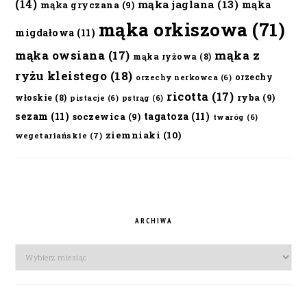
(14)
mąka jaglana
(13)
mąka
mąka gryczana
(9)
mąka orkiszowa
(71)
migdałowa
(11)
mąka owsiana
(17)
mąka z
mąka ryżowa
(8)
ryżu kleistego
(18)
orzechy
orzechy nerkowca
(6)
ricotta
(17)
ryba
(9)
włoskie
(8)
pistacje
(6)
pstrąg
(6)
sezam
(11)
tagatoza
(11)
soczewica
(9)
twaróg
(6)
ziemniaki
(10)
wegetariańskie
(7)
ARCHIWA
Archiwa