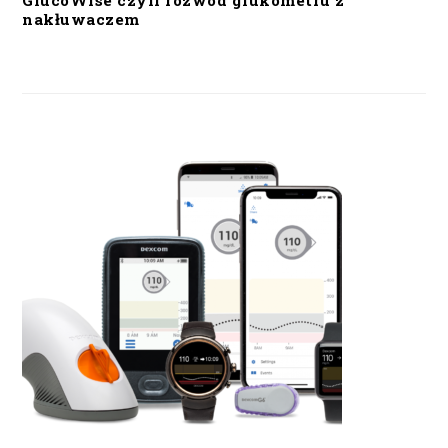
GlucoWise czyli rozwód glukometru z
nakłuwaczem