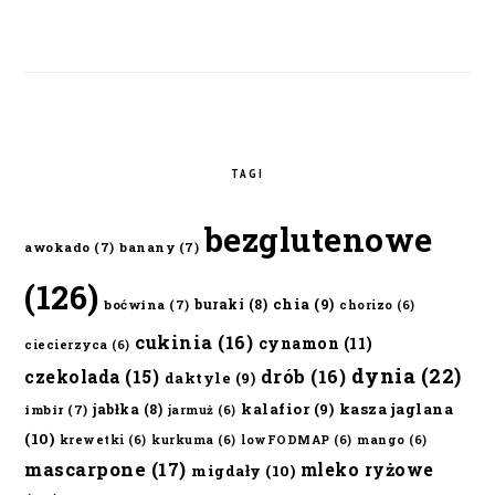
TAGI
bezglutenowe
awokado
(7)
banany
(7)
(126)
chia
(9)
buraki
(8)
boćwina
(7)
chorizo
(6)
cukinia
(16)
cynamon
(11)
ciecierzyca
(6)
dynia
(22)
czekolada
(15)
drób
(16)
daktyle
(9)
kalafior
(9)
kasza jaglana
jabłka
(8)
imbir
(7)
jarmuż
(6)
(10)
krewetki
(6)
kurkuma
(6)
lowFODMAP
(6)
mango
(6)
mascarpone
(17)
mleko ryżowe
migdały
(10)