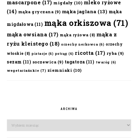
mascarpone
(17)
mleko ryżowe
migdały
(10)
(14)
mąka jaglana
(13)
mąka
mąka gryczana
(9)
mąka orkiszowa
(71)
migdałowa
(11)
mąka owsiana
(17)
mąka z
mąka ryżowa
(8)
ryżu kleistego
(18)
orzechy
orzechy nerkowca
(6)
ricotta
(17)
ryba
(9)
włoskie
(8)
pistacje
(6)
pstrąg
(6)
sezam
(11)
tagatoza
(11)
soczewica
(9)
twaróg
(6)
ziemniaki
(10)
wegetariańskie
(7)
ARCHIWA
Archiwa