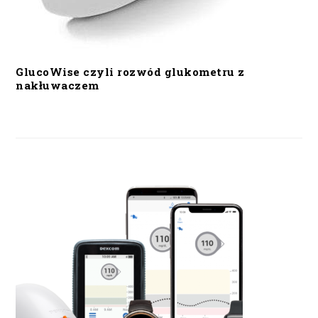
GlucoWise czyli rozwód glukometru z
nakłuwaczem