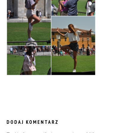
READER
INTERACTIONS
DODAJ KOMENTARZ