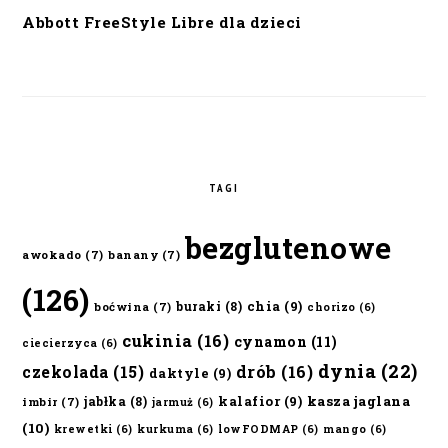
Abbott FreeStyle Libre dla dzieci
TAGI
bezglutenowe
awokado
(7)
banany
(7)
(126)
chia
(9)
buraki
(8)
boćwina
(7)
chorizo
(6)
cukinia
(16)
cynamon
(11)
ciecierzyca
(6)
dynia
(22)
czekolada
(15)
drób
(16)
daktyle
(9)
kalafior
(9)
kasza jaglana
jabłka
(8)
imbir
(7)
jarmuż
(6)
(10)
krewetki
(6)
kurkuma
(6)
lowFODMAP
(6)
mango
(6)