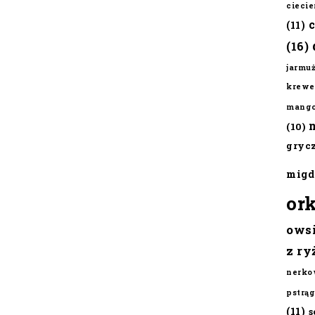
cieci
(11)
(16)
jarmu
krewe
mang
(10)
gryc
migd
or
ows
z ry
nerko
pstrąg
(11)
s