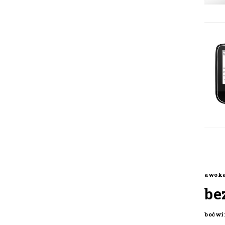
awok
be
boćwi