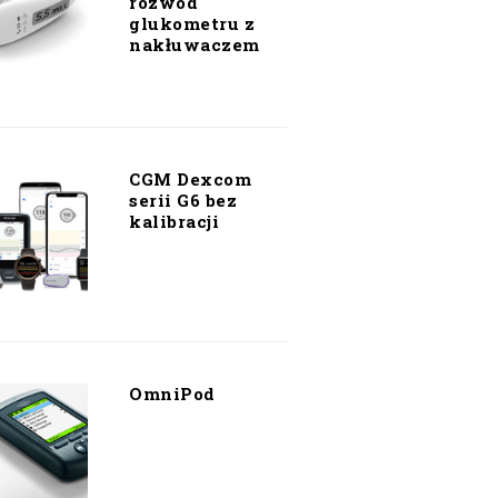
rozwód
glukometru z
nakłuwaczem
CGM Dexcom
serii G6 bez
kalibracji
OmniPod