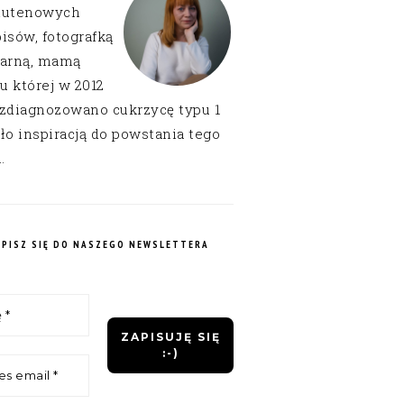
lutenowych
isów, fotografką
narną, mamą
 u której w 2012
 zdiagnozowano cukrzycę typu 1
ło inspiracją do powstania tego
.
APISZ SIĘ DO NASZEGO NEWSLETTERA