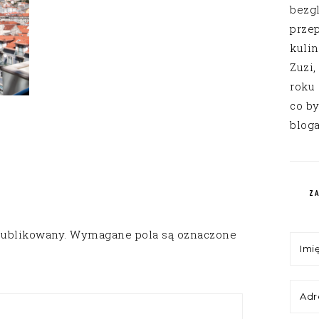
bezg
przep
kuli
Zuzi,
roku
co by
bloga
Z
publikowany.
Wymagane pola są oznaczone