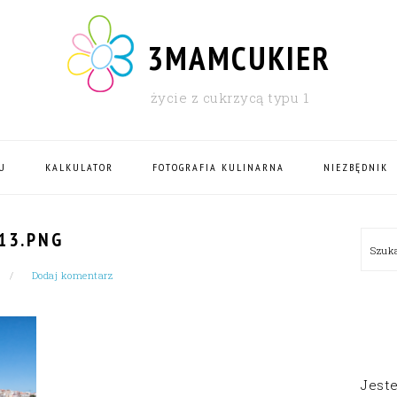
3MAMCUKIER
życie z cukrzycą typu 1
U
KALKULATOR
FOTOGRAFIA KULINARNA
NIEZBĘDNIK
PRI
13.PNG
Szu
SID
Dodaj komentarz
Jest