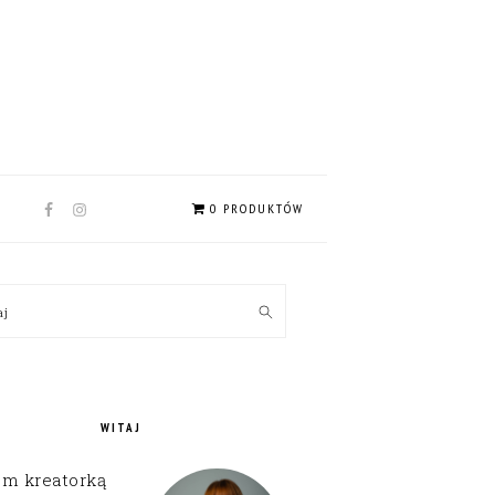
NAV
0 PRODUKTÓW
SOCIAL
MENU
MARY
kaj
EBAR
WITAJ
em kreatorką