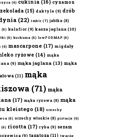
cukinia
(16)
cynamon
erzyca
(6)
czekolada
(15)
drób
daktyle
(9)
dynia
(22)
jabłka
(8)
imbir
(7)
kalafior
(9)
kasza jaglana
(10)
ż
(6)
tki
(6)
kurkuma
(6)
lowFODMAP
(6)
mascarpone
(17)
migdały
o
(6)
mleko ryżowe
(14)
mąka
mąka jaglana
(13)
mąka
zana
(9)
mąka
ałowa
(11)
kiszowa
(71)
mąka
iana
(17)
mąka
mąka ryżowa
(8)
żu kleistego
(18)
orzechy
orzechy włoskie
(8)
wca
(6)
pistacje
(6)
ricotta
(17)
sezam
ryba
(9)
(6)
tagatoza
(11)
oczewica
(9)
twaróg