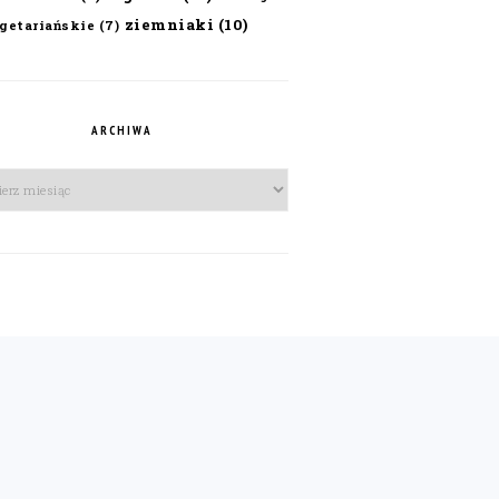
ziemniaki
(10)
getariańskie
(7)
ARCHIWA
iwa