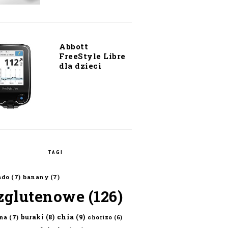
Abbott
FreeStyle Libre
dla dzieci
TAGI
ado
(7)
banany
(7)
zglutenowe
(126)
chia
(9)
buraki
(8)
na
(7)
chorizo
(6)