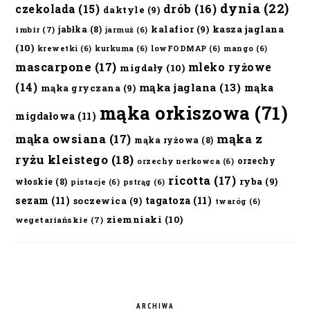
dynia
(22)
czekolada
(15)
drób
(16)
daktyle
(9)
kalafior
(9)
kasza jaglana
jabłka
(8)
imbir
(7)
jarmuż
(6)
(10)
krewetki
(6)
kurkuma
(6)
lowFODMAP
(6)
mango
(6)
mascarpone
(17)
mleko ryżowe
migdały
(10)
(14)
mąka jaglana
(13)
mąka
mąka gryczana
(9)
mąka orkiszowa
(71)
migdałowa
(11)
mąka owsiana
(17)
mąka z
mąka ryżowa
(8)
ryżu kleistego
(18)
orzechy
orzechy nerkowca
(6)
ricotta
(17)
ryba
(9)
włoskie
(8)
pistacje
(6)
pstrąg
(6)
sezam
(11)
tagatoza
(11)
soczewica
(9)
twaróg
(6)
ziemniaki
(10)
wegetariańskie
(7)
ARCHIWA