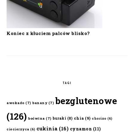
Koniec z kłuciem palców blisko?
TAGI
bezglutenowe
awokado
(7)
banany
(7)
(126)
chia
(9)
buraki
(8)
boćwina
(7)
chorizo
(6)
cukinia
(16)
cynamon
(11)
ciecierzyca
(6)