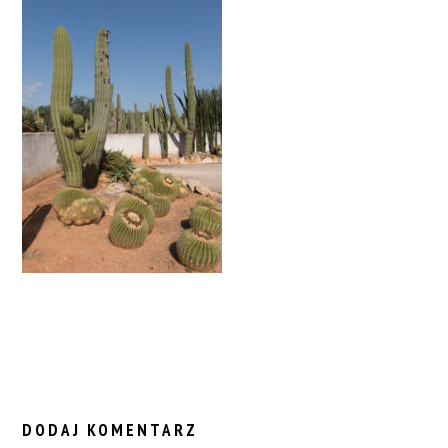
READER
INTERACTIONS
DODAJ KOMENTARZ