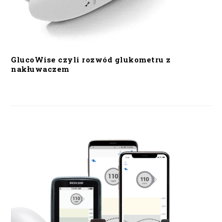
GlucoWise czyli rozwód glukometru z
nakłuwaczem