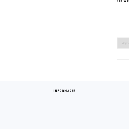
we
(6)
Arch
INFORMACJE