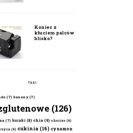
Koniec z
kłuciem palców
blisko?
TAGI
ado
(7)
banany
(7)
zglutenowe
(126)
chia
(9)
buraki
(8)
na
(7)
chorizo
(6)
cukinia
(16)
cynamon
erzyca
(6)