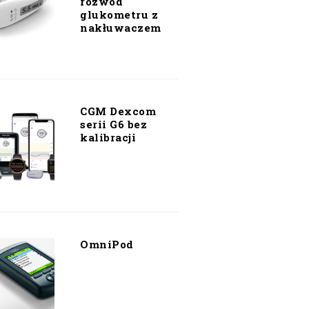
rozwód
glukometru z
nakłuwaczem
CGM Dexcom
serii G6 bez
kalibracji
OmniPod