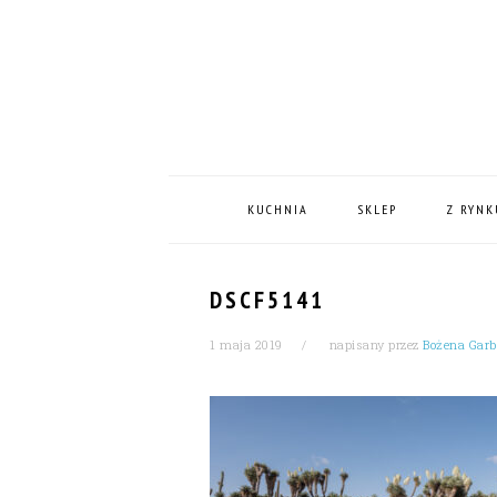
Skip
Skip
Skip
Skip
to
to
to
to
primary
content
primary
footer
navigation
sidebar
MAIN
NAVIGATION
KUCHNIA
SKLEP
Z RYNK
DSCF5141
1 maja 2019
napisany przez
Bożena Gar