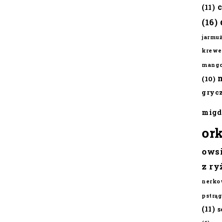
(11)
(16)
jarmu
krewe
mang
(10)
gryc
migd
or
ows
z ry
nerko
pstrąg
(11)
s