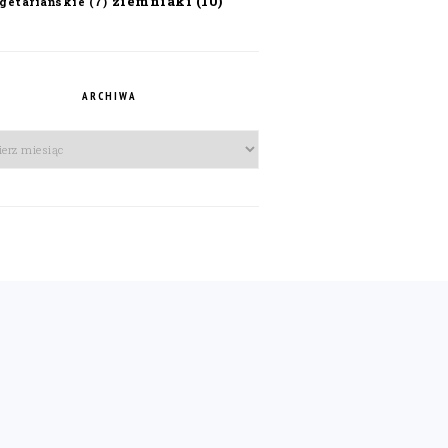
ziemniaki
(10)
getariańskie
(7)
ARCHIWA
iwa