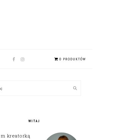
NAV
0 PRODUKTÓW
SOCIAL
MENU
MARY
kaj
EBAR
WITAJ
em kreatorką