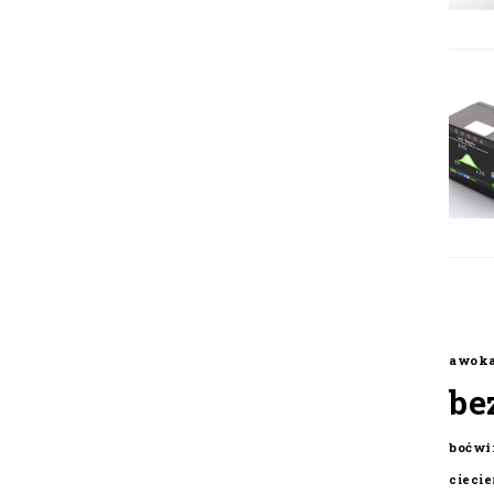
awok
be
boćwi
cieci