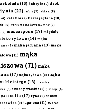
czekolada
(15)
drób
daktyle
(9)
dynia
(22)
jabłka
(8)
imbir
(7)
kalafior
(9)
kasza jaglana
(10)
ż
(6)
tki
(6)
kurkuma
(6)
lowFODMAP
(6)
mascarpone
(17)
migdały
o
(6)
mleko ryżowe
(14)
mąka
mąka jaglana
(13)
mąka
zana
(9)
mąka
ałowa
(11)
kiszowa
(71)
mąka
iana
(17)
mąka
mąka ryżowa
(8)
żu kleistego
(18)
orzechy
orzechy włoskie
(8)
wca
(6)
pistacje
(6)
ricotta
(17)
sezam
ryba
(9)
(6)
tagatoza
(11)
oczewica
(9)
twaróg