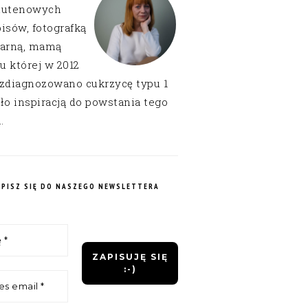
lutenowych
isów, fotografką
narną, mamą
 u której w 2012
 zdiagnozowano cukrzycę typu 1
ło inspiracją do powstania tego
.
APISZ SIĘ DO NASZEGO NEWSLETTERA