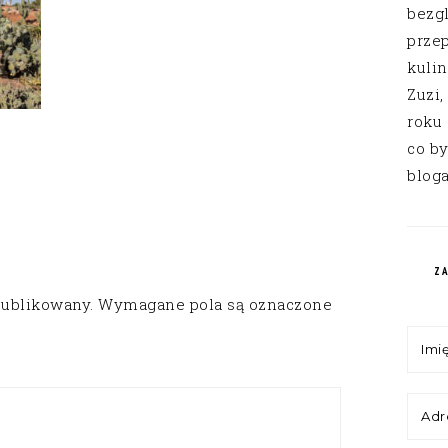
bezg
przep
kuli
Zuzi,
roku
co by
bloga
Z
publikowany.
Wymagane pola są oznaczone