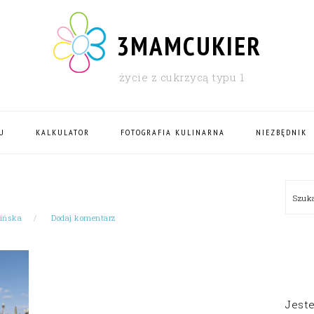
3MAMCUKIER
życie z cukrzycą typu 1
U
KALKULATOR
FOTOGRAFIA KULINARNA
NIEZBĘDNIK
PRI
Szu
SID
bińska
Dodaj komentarz
Jest