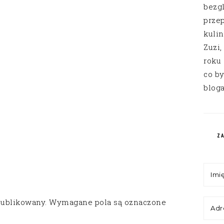
bezg
przep
kuli
Zuzi,
roku
co by
bloga
Z
publikowany.
Wymagane pola są oznaczone