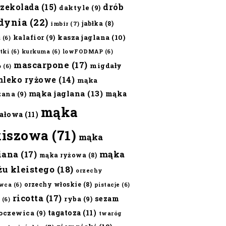
czekolada
(15)
drób
daktyle
(9)
dynia
(22)
jabłka
(8)
imbir
(7)
kalafior
(9)
kasza jaglana
(10)
ż
(6)
tki
(6)
kurkuma
(6)
lowFODMAP
(6)
mascarpone
(17)
migdały
o
(6)
mleko ryżowe
(14)
mąka
mąka jaglana
(13)
mąka
zana
(9)
mąka
ałowa
(11)
kiszowa
(71)
mąka
iana
(17)
mąka
mąka ryżowa
(8)
żu kleistego
(18)
orzechy
orzechy włoskie
(8)
wca
(6)
pistacje
(6)
ricotta
(17)
sezam
ryba
(9)
(6)
tagatoza
(11)
oczewica
(9)
twaróg