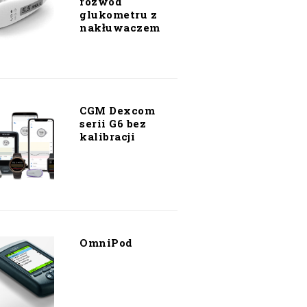
rozwód
glukometru z
nakłuwaczem
CGM Dexcom
serii G6 bez
kalibracji
OmniPod