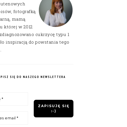
lutenowych
isów, fotografką
narną, mamą
 u której w 2012
 zdiagnozowano cukrzycę typu 1
ło inspiracją do powstania tego
.
APISZ SIĘ DO NASZEGO NEWSLETTERA