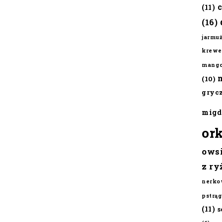
(11)
(16)
jarmu
krewe
mang
(10)
gryc
migd
or
ows
z ry
nerko
pstrąg
(11)
s