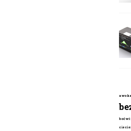
awok
be
boćwi
cieci