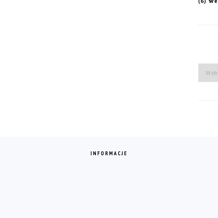
we
(6)
Arch
INFORMACJE