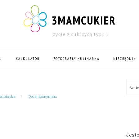
3MAMCUKIER
życie z cukrzycą typu 1
U
KALKULATOR
FOTOGRAFIA KULINARNA
NIEZBĘDNIK
PRI
Szu
SID
Garbińska
Dodaj komentarz
Jest