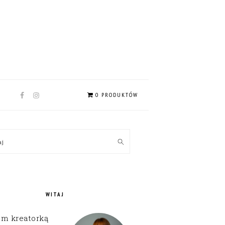
NAV
0 PRODUKTÓW
SOCIAL
MENU
MARY
kaj
EBAR
WITAJ
em kreatorką