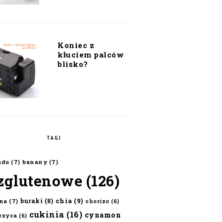
Koniec z
kłuciem palców
blisko?
TAGI
ado
(7)
banany
(7)
zglutenowe
(126)
chia
(9)
buraki
(8)
na
(7)
chorizo
(6)
cukinia
(16)
cynamon
erzyca
(6)