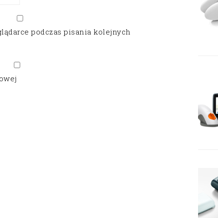
glądarce podczas pisania kolejnych
gowej