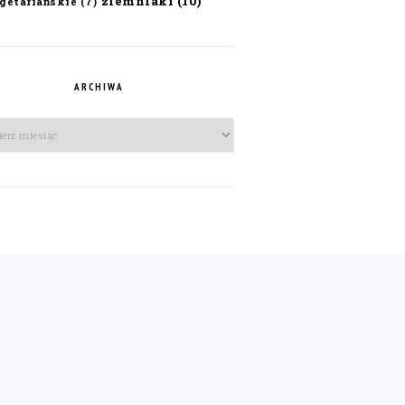
ziemniaki
(10)
getariańskie
(7)
ARCHIWA
iwa