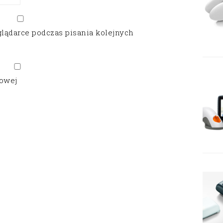
glądarce podczas pisania kolejnych
gowej