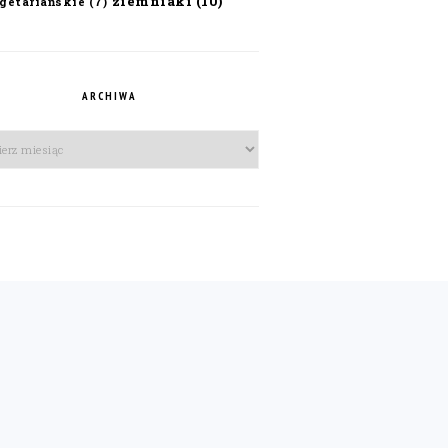
ziemniaki
(10)
getariańskie
(7)
ARCHIWA
iwa