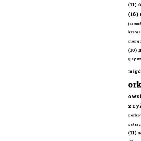
(11)
(16)
jarmu
krewe
mang
(10)
gryc
migd
or
ows
z ry
nerko
pstrąg
(11)
s