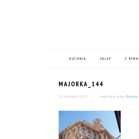
Skip
Skip
Skip
Skip
to
to
to
to
primary
content
primary
footer
navigation
sidebar
MAIN
NAVIGATION
KUCHNIA
SKLEP
Z RYNK
MAJORKA_144
10 stycznia 2019
napisany przez
Bożena