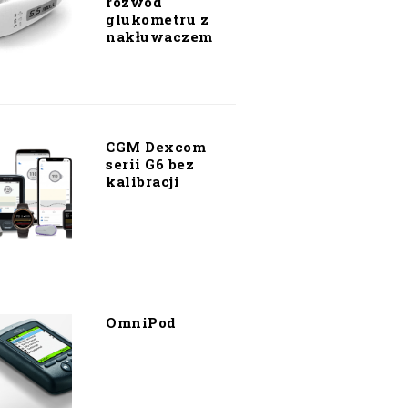
rozwód
glukometru z
nakłuwaczem
CGM Dexcom
serii G6 bez
kalibracji
OmniPod