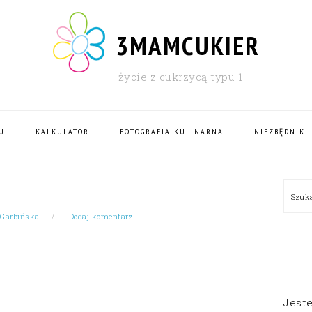
3MAMCUKIER
życie z cukrzycą typu 1
U
KALKULATOR
FOTOGRAFIA KULINARNA
NIEZBĘDNIK
PRI
Szu
SID
 Garbińska
Dodaj komentarz
Jest