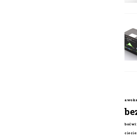
awok
be
boćwi
cieci