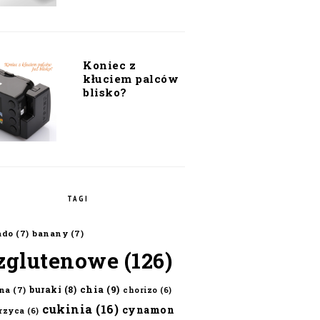
Koniec z
kłuciem palców
blisko?
TAGI
ado
(7)
banany
(7)
zglutenowe
(126)
chia
(9)
buraki
(8)
na
(7)
chorizo
(6)
cukinia
(16)
cynamon
erzyca
(6)