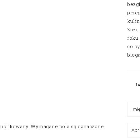
bezg
przep
kuli
Zuzi,
roku
co by
bloga
Z
publikowany.
Wymagane pola są oznaczone