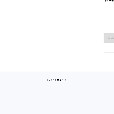
we
(6)
Arch
INFORMACJE