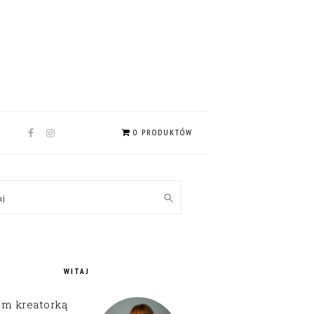
NAV
0 PRODUKTÓW
SOCIAL
MENU
MARY
kaj
EBAR
WITAJ
em kreatorką