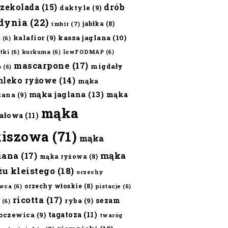
czekolada
(15)
drób
daktyle
(9)
dynia
(22)
jabłka
(8)
imbir
(7)
kalafior
(9)
kasza jaglana
(10)
ż
(6)
tki
(6)
kurkuma
(6)
lowFODMAP
(6)
mascarpone
(17)
migdały
o
(6)
mleko ryżowe
(14)
mąka
mąka jaglana
(13)
mąka
zana
(9)
mąka
ałowa
(11)
kiszowa
(71)
mąka
iana
(17)
mąka
mąka ryżowa
(8)
żu kleistego
(18)
orzechy
orzechy włoskie
(8)
wca
(6)
pistacje
(6)
ricotta
(17)
sezam
ryba
(9)
(6)
tagatoza
(11)
oczewica
(9)
twaróg