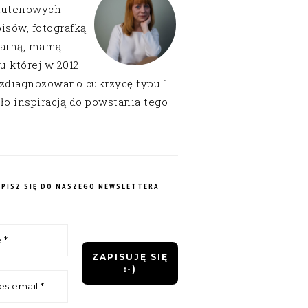
lutenowych
isów, fotografką
narną, mamą
 u której w 2012
 zdiagnozowano cukrzycę typu 1
ło inspiracją do powstania tego
.
APISZ SIĘ DO NASZEGO NEWSLETTERA