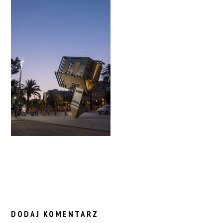
READER
INTERACTIONS
DODAJ KOMENTARZ