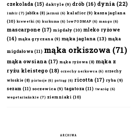
dynia
(22)
czekolada
(15)
drób
(16)
daktyle
(9)
kalafior
(9)
kasza jaglana
jabłka
(8)
imbir
(7)
jarmuż
(6)
(10)
krewetki
(6)
kurkuma
(6)
lowFODMAP
(6)
mango
(6)
mascarpone
(17)
mleko ryżowe
migdały
(10)
(14)
mąka jaglana
(13)
mąka
mąka gryczana
(9)
mąka orkiszowa
(71)
migdałowa
(11)
mąka owsiana
(17)
mąka z
mąka ryżowa
(8)
ryżu kleistego
(18)
orzechy
orzechy nerkowca
(6)
ricotta
(17)
ryba
(9)
włoskie
(8)
pistacje
(6)
pstrąg
(6)
sezam
(11)
tagatoza
(11)
soczewica
(9)
twaróg
(6)
ziemniaki
(10)
wegetariańskie
(7)
ARCHIWA