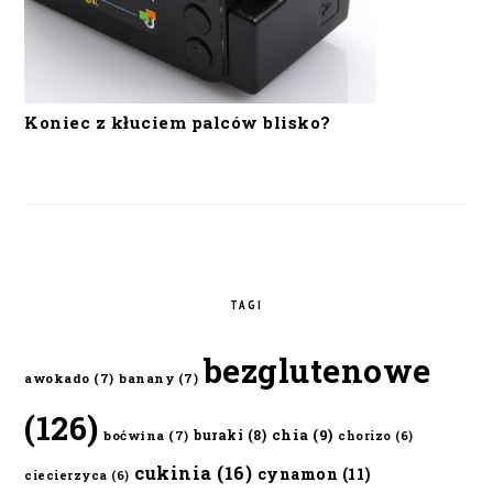
Koniec z kłuciem palców blisko?
TAGI
bezglutenowe
awokado
(7)
banany
(7)
(126)
chia
(9)
buraki
(8)
boćwina
(7)
chorizo
(6)
cukinia
(16)
cynamon
(11)
ciecierzyca
(6)