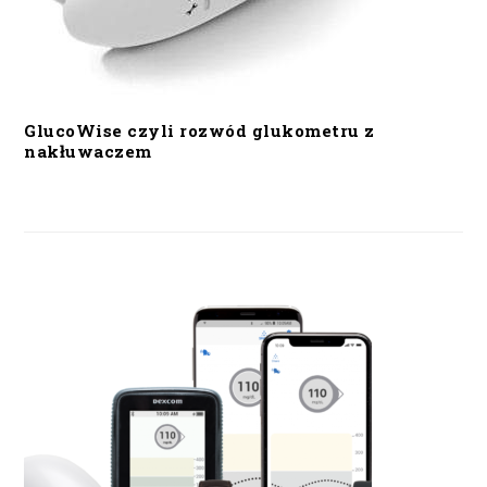
GlucoWise czyli rozwód glukometru z
nakłuwaczem