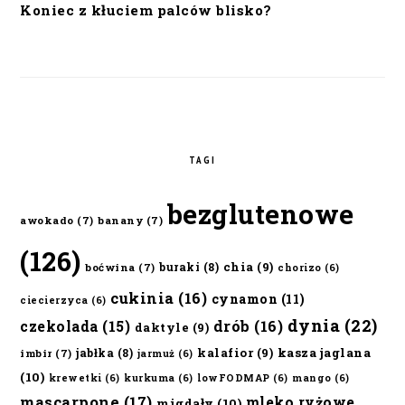
Koniec z kłuciem palców blisko?
TAGI
bezglutenowe
awokado
(7)
banany
(7)
(126)
chia
(9)
buraki
(8)
boćwina
(7)
chorizo
(6)
cukinia
(16)
cynamon
(11)
ciecierzyca
(6)
dynia
(22)
czekolada
(15)
drób
(16)
daktyle
(9)
kalafior
(9)
kasza jaglana
jabłka
(8)
imbir
(7)
jarmuż
(6)
(10)
krewetki
(6)
kurkuma
(6)
lowFODMAP
(6)
mango
(6)
mascarpone
(17)
mleko ryżowe
migdały
(10)