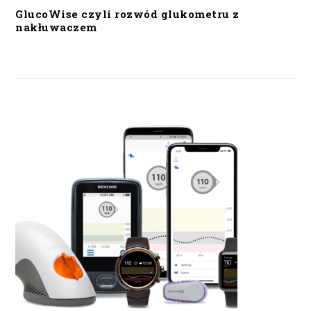
GlucoWise czyli rozwód glukometru z
nakłuwaczem