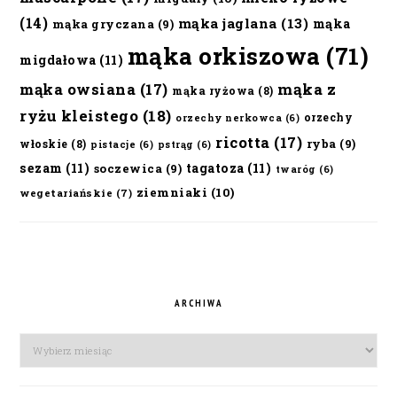
(14)
mąka jaglana
(13)
mąka
mąka gryczana
(9)
mąka orkiszowa
(71)
migdałowa
(11)
mąka owsiana
(17)
mąka z
mąka ryżowa
(8)
ryżu kleistego
(18)
orzechy
orzechy nerkowca
(6)
ricotta
(17)
ryba
(9)
włoskie
(8)
pistacje
(6)
pstrąg
(6)
sezam
(11)
tagatoza
(11)
soczewica
(9)
twaróg
(6)
ziemniaki
(10)
wegetariańskie
(7)
ARCHIWA
Archiwa