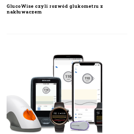
GlucoWise czyli rozwód glukometru z
nakłuwaczem