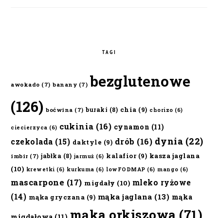
TAGI
bezglutenowe
awokado
(7)
banany
(7)
(126)
chia
(9)
buraki
(8)
boćwina
(7)
chorizo
(6)
cukinia
(16)
cynamon
(11)
ciecierzyca
(6)
dynia
(22)
czekolada
(15)
drób
(16)
daktyle
(9)
kalafior
(9)
kasza jaglana
jabłka
(8)
imbir
(7)
jarmuż
(6)
(10)
krewetki
(6)
kurkuma
(6)
lowFODMAP
(6)
mango
(6)
mascarpone
(17)
mleko ryżowe
migdały
(10)
(14)
mąka jaglana
(13)
mąka
mąka gryczana
(9)
mąka orkiszowa
(71)
migdałowa
(11)