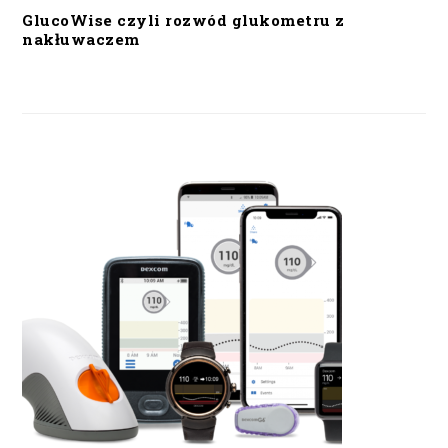
GlucoWise czyli rozwód glukometru z
nakłuwaczem