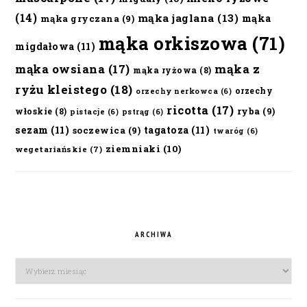
(14)
mąka jaglana
(13)
mąka
mąka gryczana
(9)
mąka orkiszowa
(71)
migdałowa
(11)
mąka owsiana
(17)
mąka z
mąka ryżowa
(8)
ryżu kleistego
(18)
orzechy
orzechy nerkowca
(6)
ricotta
(17)
ryba
(9)
włoskie
(8)
pistacje
(6)
pstrąg
(6)
sezam
(11)
tagatoza
(11)
soczewica
(9)
twaróg
(6)
ziemniaki
(10)
wegetariańskie
(7)
ARCHIWA
Archiwa