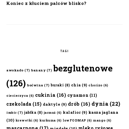
Koniec z kłuciem palców blisko?
TAGI
bezglutenowe
awokado
(7)
banany
(7)
(126)
chia
(9)
buraki
(8)
boćwina
(7)
chorizo
(6)
cukinia
(16)
cynamon
(11)
ciecierzyca
(6)
dynia
(22)
czekolada
(15)
drób
(16)
daktyle
(9)
kalafior
(9)
kasza jaglana
jabłka
(8)
imbir
(7)
jarmuż
(6)
(10)
krewetki
(6)
kurkuma
(6)
lowFODMAP
(6)
mango
(6)
mascarpone
(17)
mleko ryżowe
migdały
(10)