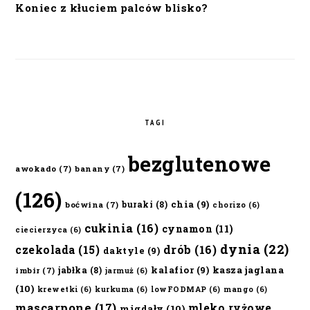
Koniec z kłuciem palców blisko?
TAGI
bezglutenowe
awokado
(7)
banany
(7)
(126)
chia
(9)
buraki
(8)
boćwina
(7)
chorizo
(6)
cukinia
(16)
cynamon
(11)
ciecierzyca
(6)
dynia
(22)
czekolada
(15)
drób
(16)
daktyle
(9)
kalafior
(9)
kasza jaglana
jabłka
(8)
imbir
(7)
jarmuż
(6)
(10)
krewetki
(6)
kurkuma
(6)
lowFODMAP
(6)
mango
(6)
mascarpone
(17)
mleko ryżowe
migdały
(10)