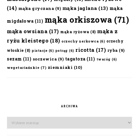
(14)
mąka jaglana
(13)
mąka
mąka gryczana
(9)
mąka orkiszowa
(71)
migdałowa
(11)
mąka owsiana
(17)
mąka z
mąka ryżowa
(8)
ryżu kleistego
(18)
orzechy
orzechy nerkowca
(6)
ricotta
(17)
ryba
(9)
włoskie
(8)
pistacje
(6)
pstrąg
(6)
sezam
(11)
tagatoza
(11)
soczewica
(9)
twaróg
(6)
ziemniaki
(10)
wegetariańskie
(7)
ARCHIWA
Archiwa