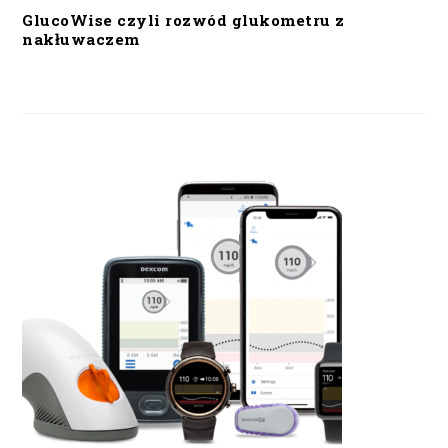
GlucoWise czyli rozwód glukometru z
nakłuwaczem