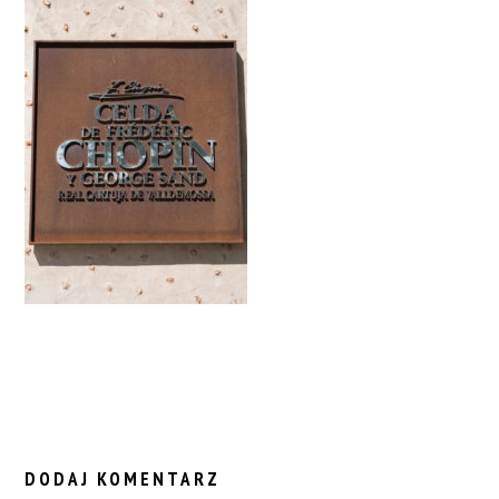
READER
INTERACTIONS
DODAJ KOMENTARZ