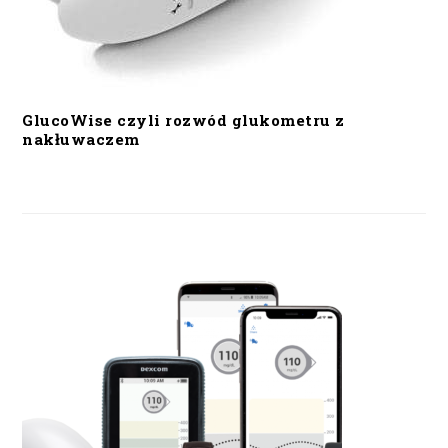
GlucoWise czyli rozwód glukometru z
nakłuwaczem