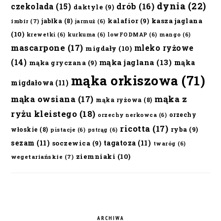
dynia
(22)
czekolada
(15)
drób
(16)
daktyle
(9)
kalafior
(9)
kasza jaglana
jabłka
(8)
imbir
(7)
jarmuż
(6)
(10)
krewetki
(6)
kurkuma
(6)
lowFODMAP
(6)
mango
(6)
mascarpone
(17)
mleko ryżowe
migdały
(10)
(14)
mąka jaglana
(13)
mąka
mąka gryczana
(9)
mąka orkiszowa
(71)
migdałowa
(11)
mąka owsiana
(17)
mąka z
mąka ryżowa
(8)
ryżu kleistego
(18)
orzechy
orzechy nerkowca
(6)
ricotta
(17)
ryba
(9)
włoskie
(8)
pistacje
(6)
pstrąg
(6)
sezam
(11)
tagatoza
(11)
soczewica
(9)
twaróg
(6)
ziemniaki
(10)
wegetariańskie
(7)
ARCHIWA