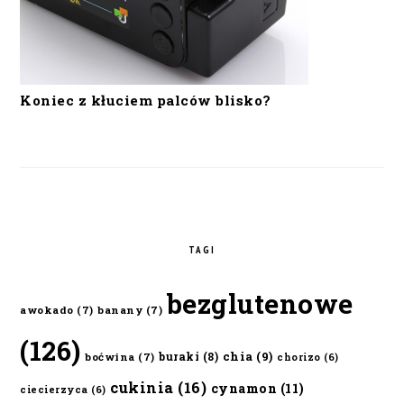
Koniec z kłuciem palców blisko?
TAGI
bezglutenowe
awokado
(7)
banany
(7)
(126)
chia
(9)
buraki
(8)
boćwina
(7)
chorizo
(6)
cukinia
(16)
cynamon
(11)
ciecierzyca
(6)