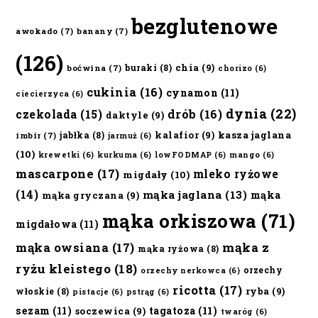
bezglutenowe
awokado
(7)
banany
(7)
(126)
chia
(9)
buraki
(8)
boćwina
(7)
chorizo
(6)
cukinia
(16)
cynamon
(11)
ciecierzyca
(6)
dynia
(22)
czekolada
(15)
drób
(16)
daktyle
(9)
kalafior
(9)
kasza jaglana
jabłka
(8)
imbir
(7)
jarmuż
(6)
(10)
krewetki
(6)
kurkuma
(6)
lowFODMAP
(6)
mango
(6)
mascarpone
(17)
mleko ryżowe
migdały
(10)
(14)
mąka jaglana
(13)
mąka
mąka gryczana
(9)
mąka orkiszowa
(71)
migdałowa
(11)
mąka owsiana
(17)
mąka z
mąka ryżowa
(8)
ryżu kleistego
(18)
orzechy
orzechy nerkowca
(6)
ricotta
(17)
ryba
(9)
włoskie
(8)
pistacje
(6)
pstrąg
(6)
sezam
(11)
tagatoza
(11)
soczewica
(9)
twaróg
(6)