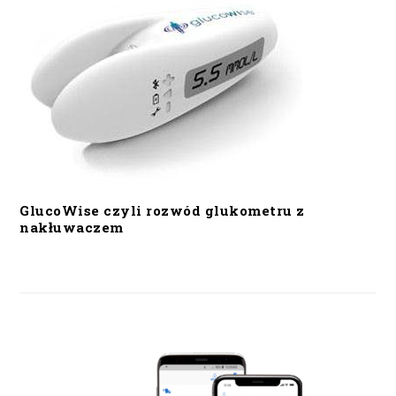
GlucoWise czyli rozwód glukometru z
nakłuwaczem