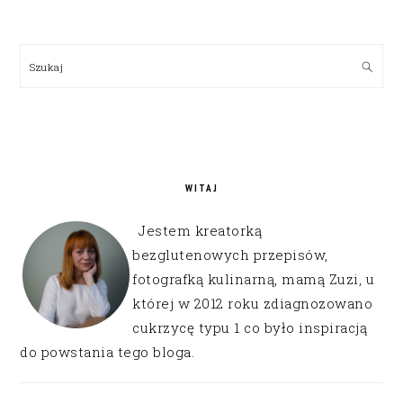
PRIMARY
SIDEBAR
Szukaj
WITAJ
Jestem kreatorką
bezglutenowych przepisów,
fotografką kulinarną, mamą Zuzi, u
której w 2012 roku zdiagnozowano
cukrzycę typu 1 co było inspiracją
do powstania tego bloga.