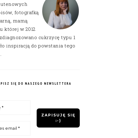
lutenowych
isów, fotografką
narną, mamą
 u której w 2012
 zdiagnozowano cukrzycę typu 1
ło inspiracją do powstania tego
.
APISZ SIĘ DO NASZEGO NEWSLETTERA