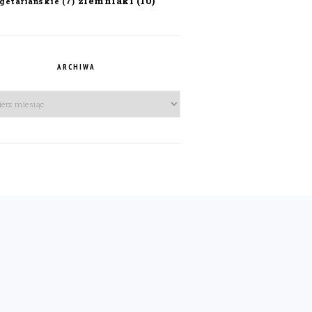
ziemniaki
(10)
getariańskie
(7)
ARCHIWA
iwa