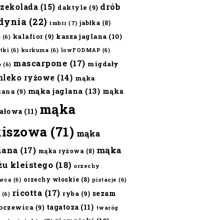
czekolada
(15)
drób
daktyle
(9)
dynia
(22)
jabłka
(8)
imbir
(7)
kalafior
(9)
kasza jaglana
(10)
ż
(6)
tki
(6)
kurkuma
(6)
lowFODMAP
(6)
mascarpone
(17)
migdały
o
(6)
mleko ryżowe
(14)
mąka
mąka jaglana
(13)
mąka
zana
(9)
mąka
ałowa
(11)
kiszowa
(71)
mąka
iana
(17)
mąka
mąka ryżowa
(8)
żu kleistego
(18)
orzechy
orzechy włoskie
(8)
wca
(6)
pistacje
(6)
ricotta
(17)
sezam
ryba
(9)
(6)
tagatoza
(11)
oczewica
(9)
twaróg