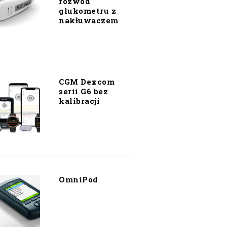
rozwód
glukometru z
nakłuwaczem
CGM Dexcom
serii G6 bez
kalibracji
OmniPod