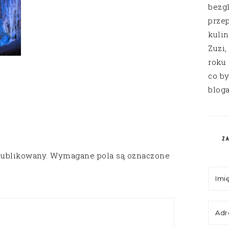
bezg
przep
kuli
Zuzi,
roku
co by
bloga
Z
publikowany.
Wymagane pola są oznaczone