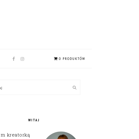
NAV
0 PRODUKTÓW
SOCIAL
MENU
MARY
kaj
EBAR
WITAJ
em kreatorką