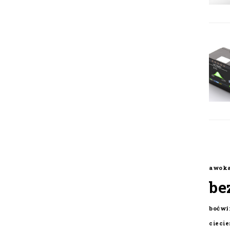
awok
be
boćwi
cieci