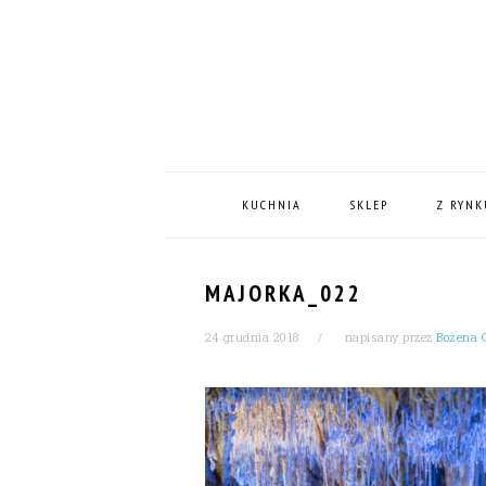
Skip
Skip
Skip
Skip
to
to
to
to
primary
content
primary
footer
navigation
sidebar
MAIN
NAVIGATION
KUCHNIA
SKLEP
Z RYNK
MAJORKA_022
24 grudnia 2018
napisany przez
Bożena 