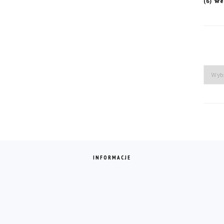
we
(6)
Arch
INFORMACJE