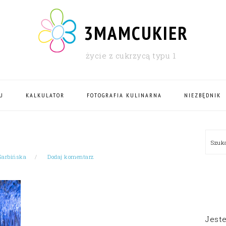
3MAMCUKIER
życie z cukrzycą typu 1
U
KALKULATOR
FOTOGRAFIA KULINARNA
NIEZBĘDNIK
PRI
Szu
SID
Garbińska
Dodaj komentarz
Jest