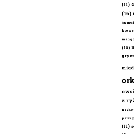
(11)
(16)
jarmu
krewe
mang
(10)
gryc
migd
or
ows
z ry
nerko
pstrąg
(11)
s