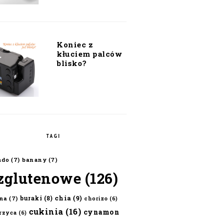
Koniec z
kłuciem palców
blisko?
TAGI
ado
(7)
banany
(7)
zglutenowe
(126)
chia
(9)
buraki
(8)
na
(7)
chorizo
(6)
cukinia
(16)
cynamon
erzyca
(6)