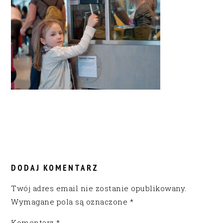
READER
INTERACTIONS
DODAJ KOMENTARZ
Twój adres email nie zostanie opublikowany.
Wymagane pola są oznaczone
*
Komentarz
*