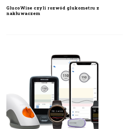
GlucoWise czyli rozwód glukometru z
nakłuwaczem