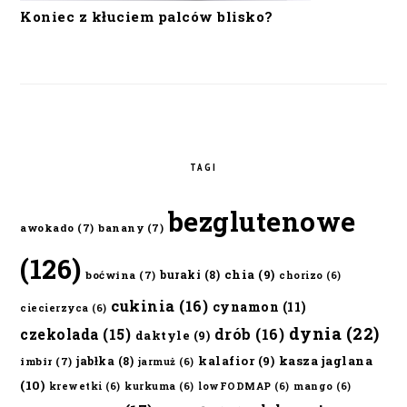
Koniec z kłuciem palców blisko?
TAGI
bezglutenowe
awokado
(7)
banany
(7)
(126)
chia
(9)
buraki
(8)
boćwina
(7)
chorizo
(6)
cukinia
(16)
cynamon
(11)
ciecierzyca
(6)
dynia
(22)
czekolada
(15)
drób
(16)
daktyle
(9)
kalafior
(9)
kasza jaglana
jabłka
(8)
imbir
(7)
jarmuż
(6)
(10)
krewetki
(6)
kurkuma
(6)
lowFODMAP
(6)
mango
(6)