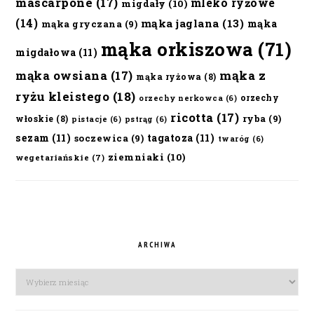
mascarpone
(17)
mleko ryżowe
migdały
(10)
(14)
mąka jaglana
(13)
mąka
mąka gryczana
(9)
mąka orkiszowa
(71)
migdałowa
(11)
mąka owsiana
(17)
mąka z
mąka ryżowa
(8)
ryżu kleistego
(18)
orzechy
orzechy nerkowca
(6)
ricotta
(17)
ryba
(9)
włoskie
(8)
pistacje
(6)
pstrąg
(6)
sezam
(11)
tagatoza
(11)
soczewica
(9)
twaróg
(6)
ziemniaki
(10)
wegetariańskie
(7)
ARCHIWA
Archiwa