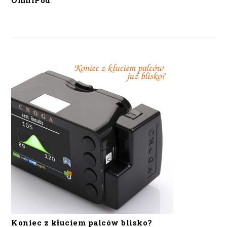
OmniPod
Koniec z kłuciem palców blisko?