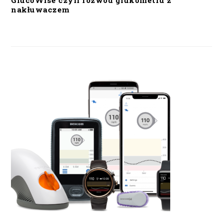
GlucoWise czyli rozwód glukometru z
nakłuwaczem