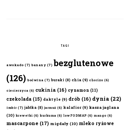
TAGI
bezglutenowe
awokado
(7)
banany
(7)
(126)
chia
(9)
buraki
(8)
boćwina
(7)
chorizo
(6)
cukinia
(16)
cynamon
(11)
ciecierzyca
(6)
dynia
(22)
czekolada
(15)
drób
(16)
daktyle
(9)
kalafior
(9)
kasza jaglana
jabłka
(8)
imbir
(7)
jarmuż
(6)
(10)
krewetki
(6)
kurkuma
(6)
lowFODMAP
(6)
mango
(6)
mascarpone
(17)
mleko ryżowe
migdały
(10)