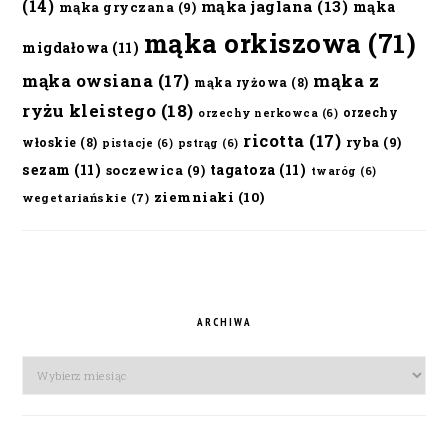
(14)
mąka jaglana
(13)
mąka
mąka gryczana
(9)
mąka orkiszowa
(71)
migdałowa
(11)
mąka owsiana
(17)
mąka z
mąka ryżowa
(8)
ryżu kleistego
(18)
orzechy
orzechy nerkowca
(6)
ricotta
(17)
ryba
(9)
włoskie
(8)
pistacje
(6)
pstrąg
(6)
sezam
(11)
tagatoza
(11)
soczewica
(9)
twaróg
(6)
ziemniaki
(10)
wegetariańskie
(7)
ARCHIWA
Archiwa