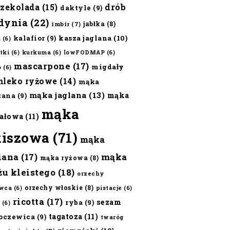
czekolada
(15)
drób
daktyle
(9)
dynia
(22)
jabłka
(8)
imbir
(7)
kalafior
(9)
kasza jaglana
(10)
ż
(6)
tki
(6)
kurkuma
(6)
lowFODMAP
(6)
mascarpone
(17)
migdały
o
(6)
mleko ryżowe
(14)
mąka
mąka jaglana
(13)
mąka
zana
(9)
mąka
ałowa
(11)
kiszowa
(71)
mąka
iana
(17)
mąka
mąka ryżowa
(8)
żu kleistego
(18)
orzechy
orzechy włoskie
(8)
wca
(6)
pistacje
(6)
ricotta
(17)
sezam
ryba
(9)
(6)
tagatoza
(11)
oczewica
(9)
twaróg