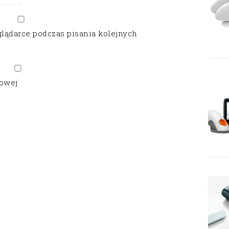
glądarce podczas pisania kolejnych
gowej