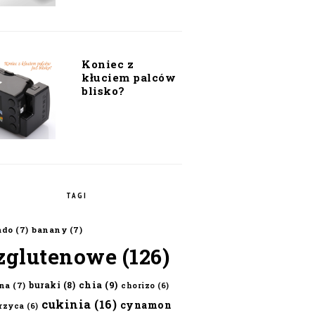
Koniec z
kłuciem palców
blisko?
TAGI
ado
(7)
banany
(7)
zglutenowe
(126)
chia
(9)
buraki
(8)
na
(7)
chorizo
(6)
cukinia
(16)
cynamon
erzyca
(6)