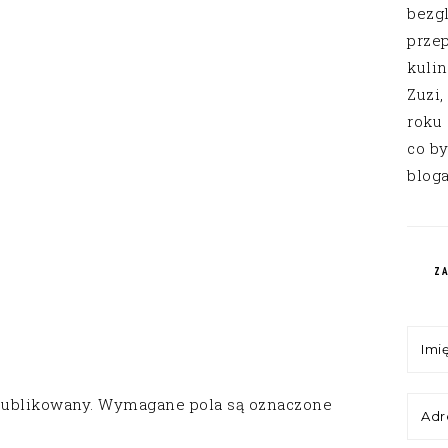
bezg
przep
kuli
Zuzi,
roku
co by
bloga
Z
publikowany.
Wymagane pola są oznaczone