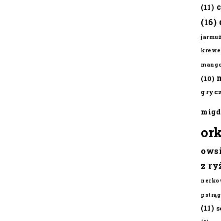
(11)
(16)
jarmu
krewe
mang
(10)
gryc
migd
or
ows
z ry
nerko
pstrąg
(11)
s