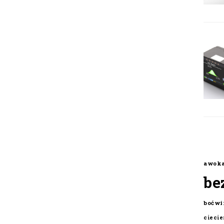
awok
be
boćwi
cieci