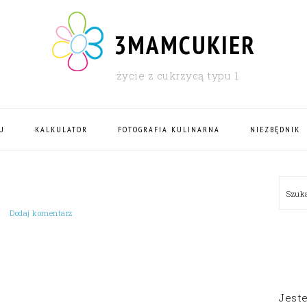
3MAMCUKIER
życie z cukrzycą typu 1
U
KALKULATOR
FOTOGRAFIA KULINARNA
NIEZBĘDNIK
PRI
Szu
SID
Dodaj komentarz
Jest