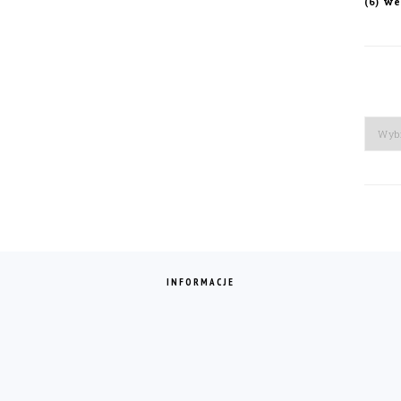
we
(6)
Arch
INFORMACJE