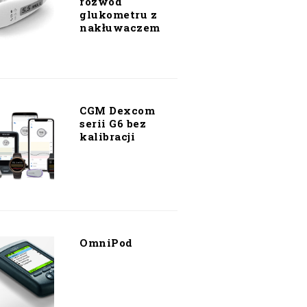
rozwód
glukometru z
nakłuwaczem
CGM Dexcom
serii G6 bez
kalibracji
OmniPod