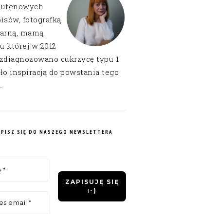
lutenowych
isów, fotografką
narną, mamą
 u której w 2012
 zdiagnozowano cukrzycę typu 1
ło inspiracją do powstania tego
.
APISZ SIĘ DO NASZEGO NEWSLETTERA