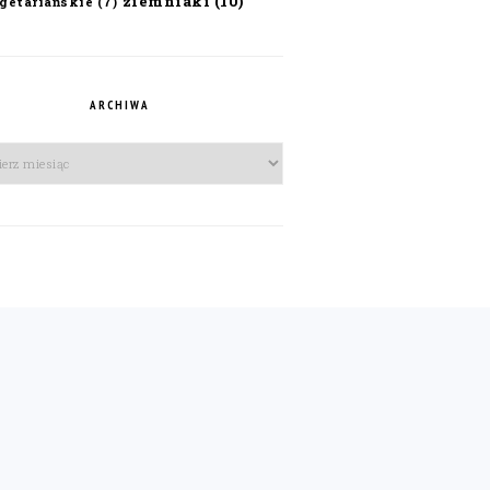
ziemniaki
(10)
getariańskie
(7)
ARCHIWA
iwa