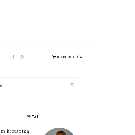
NAV
0 PRODUKTÓW
SOCIAL
MENU
MARY
kaj
EBAR
WITAJ
em kreatorką