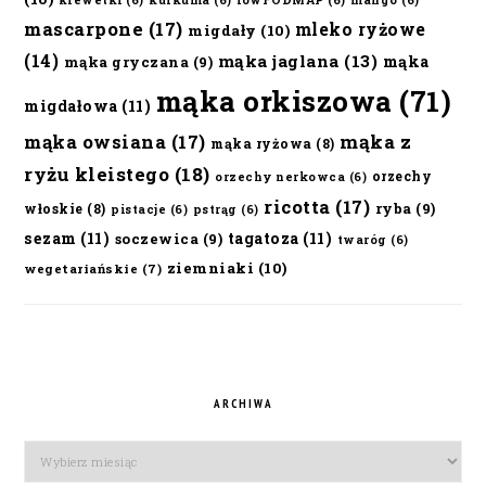
krewetki
(6)
kurkuma
(6)
lowFODMAP
(6)
mango
(6)
mascarpone
(17)
mleko ryżowe
migdały
(10)
(14)
mąka jaglana
(13)
mąka
mąka gryczana
(9)
mąka orkiszowa
(71)
migdałowa
(11)
mąka owsiana
(17)
mąka z
mąka ryżowa
(8)
ryżu kleistego
(18)
orzechy
orzechy nerkowca
(6)
ricotta
(17)
ryba
(9)
włoskie
(8)
pistacje
(6)
pstrąg
(6)
sezam
(11)
tagatoza
(11)
soczewica
(9)
twaróg
(6)
ziemniaki
(10)
wegetariańskie
(7)
ARCHIWA
Archiwa