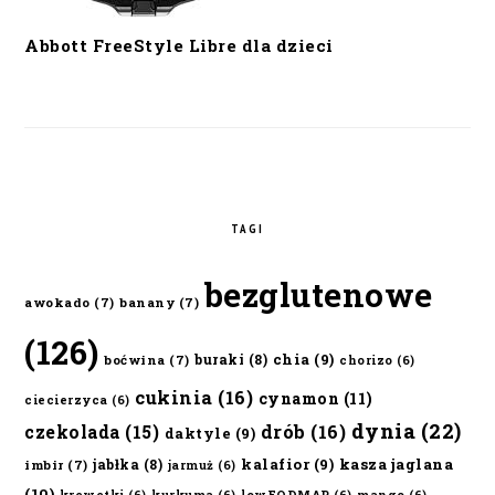
Abbott FreeStyle Libre dla dzieci
TAGI
bezglutenowe
awokado
(7)
banany
(7)
(126)
chia
(9)
buraki
(8)
boćwina
(7)
chorizo
(6)
cukinia
(16)
cynamon
(11)
ciecierzyca
(6)
dynia
(22)
czekolada
(15)
drób
(16)
daktyle
(9)
kalafior
(9)
kasza jaglana
jabłka
(8)
imbir
(7)
jarmuż
(6)
(10)