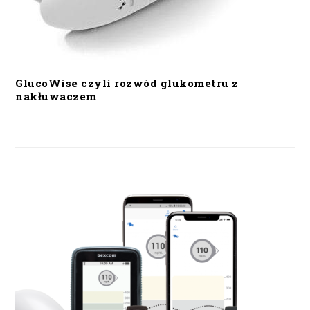
GlucoWise czyli rozwód glukometru z
nakłuwaczem