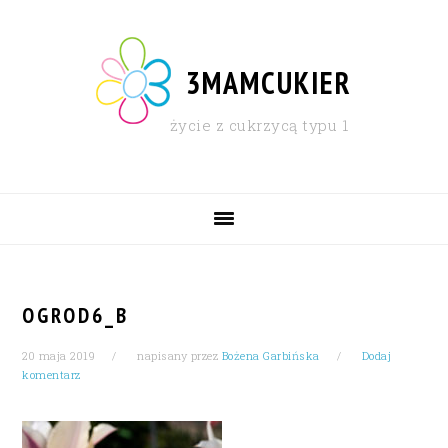
Skip
Skip
Skip
Skip
to
to
to
to
primary
content
primary
footer
3MAMCUKIER
navigation
sidebar
życie z cukrzycą typu 1
MAIN
NAVIGATION
OGROD6_B
20 maja 2019
napisany przez
Bożena Garbińska
Dodaj
komentarz