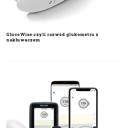
GlucoWise czyli rozwód glukometru z
nakłuwaczem