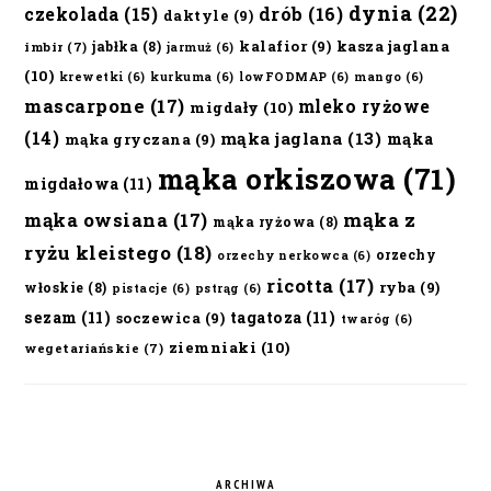
dynia
(22)
czekolada
(15)
drób
(16)
daktyle
(9)
kalafior
(9)
kasza jaglana
jabłka
(8)
imbir
(7)
jarmuż
(6)
(10)
krewetki
(6)
kurkuma
(6)
lowFODMAP
(6)
mango
(6)
mascarpone
(17)
mleko ryżowe
migdały
(10)
(14)
mąka jaglana
(13)
mąka
mąka gryczana
(9)
mąka orkiszowa
(71)
migdałowa
(11)
mąka owsiana
(17)
mąka z
mąka ryżowa
(8)
ryżu kleistego
(18)
orzechy
orzechy nerkowca
(6)
ricotta
(17)
ryba
(9)
włoskie
(8)
pistacje
(6)
pstrąg
(6)
sezam
(11)
tagatoza
(11)
soczewica
(9)
twaróg
(6)
ziemniaki
(10)
wegetariańskie
(7)
ARCHIWA