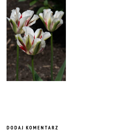
READER
INTERACTIONS
DODAJ KOMENTARZ