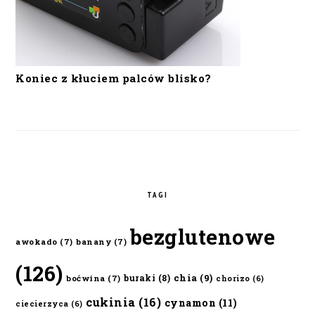
Koniec z kłuciem palców blisko?
TAGI
bezglutenowe
awokado
(7)
banany
(7)
(126)
chia
(9)
buraki
(8)
boćwina
(7)
chorizo
(6)
cukinia
(16)
cynamon
(11)
ciecierzyca
(6)