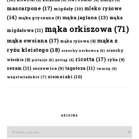
krewetki
(6)
kurkuma
(6)
lowFODMAP
(6)
mango
(6)
mascarpone
(17)
mleko ryżowe
migdały
(10)
(14)
mąka jaglana
(13)
mąka
mąka gryczana
(9)
mąka orkiszowa
(71)
migdałowa
(11)
mąka owsiana
(17)
mąka z
mąka ryżowa
(8)
ryżu kleistego
(18)
orzechy
orzechy nerkowca
(6)
ricotta
(17)
ryba
(9)
włoskie
(8)
pistacje
(6)
pstrąg
(6)
sezam
(11)
tagatoza
(11)
soczewica
(9)
twaróg
(6)
ziemniaki
(10)
wegetariańskie
(7)
ARCHIWA
Archiwa