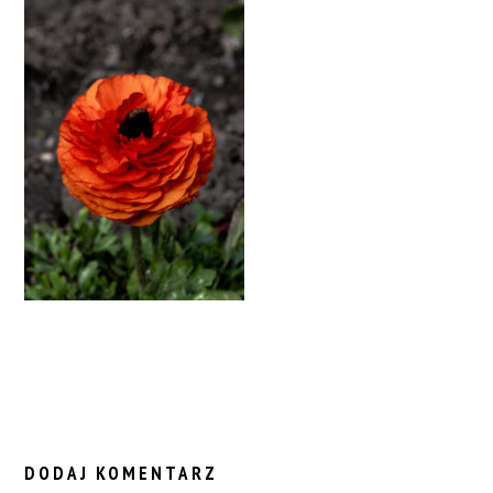
READER
INTERACTIONS
DODAJ KOMENTARZ