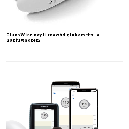
GlucoWise czyli rozwód glukometru z
nakłuwaczem