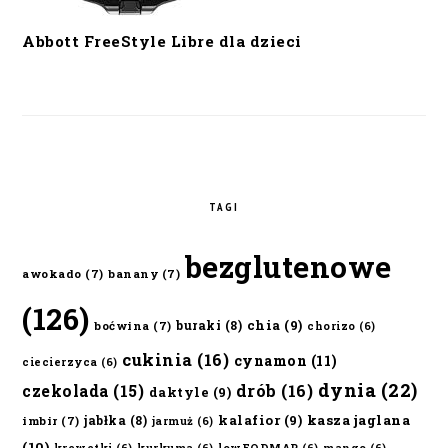
Abbott FreeStyle Libre dla dzieci
TAGI
bezglutenowe
awokado
(7)
banany
(7)
(126)
chia
(9)
buraki
(8)
boćwina
(7)
chorizo
(6)
cukinia
(16)
cynamon
(11)
ciecierzyca
(6)
dynia
(22)
czekolada
(15)
drób
(16)
daktyle
(9)
kalafior
(9)
kasza jaglana
jabłka
(8)
imbir
(7)
jarmuż
(6)
(10)