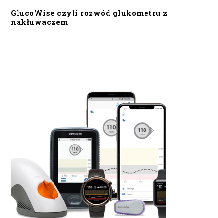
GlucoWise czyli rozwód glukometru z
nakłuwaczem