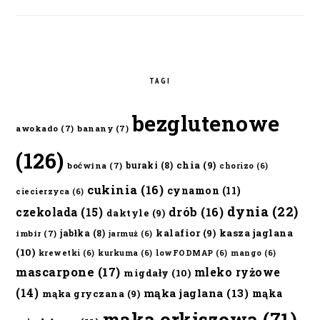
TAGI
bezglutenowe
awokado
(7)
banany
(7)
(126)
chia
(9)
buraki
(8)
boćwina
(7)
chorizo
(6)
cukinia
(16)
cynamon
(11)
ciecierzyca
(6)
dynia
(22)
czekolada
(15)
drób
(16)
daktyle
(9)
kalafior
(9)
kasza jaglana
jabłka
(8)
imbir
(7)
jarmuż
(6)
(10)
krewetki
(6)
kurkuma
(6)
lowFODMAP
(6)
mango
(6)
mascarpone
(17)
mleko ryżowe
migdały
(10)
(14)
mąka jaglana
(13)
mąka
mąka gryczana
(9)
mąka orkiszowa
(71)