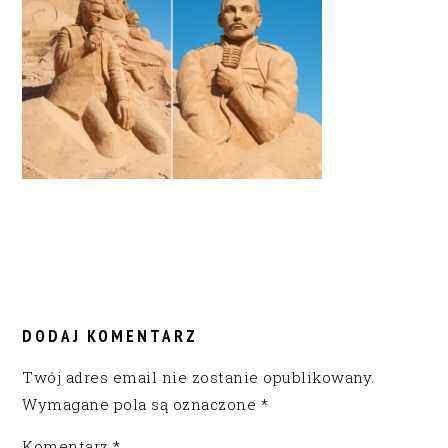
READER
INTERACTIONS
DODAJ KOMENTARZ
Twój adres email nie zostanie opublikowany.
Wymagane pola są oznaczone
*
Komentarz
*