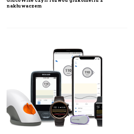
GlucoWise czyli rozwód glukometru z
nakłuwaczem