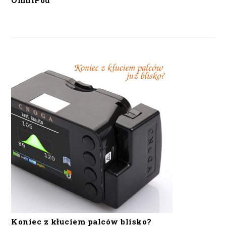
OmniPod
Koniec z kłuciem palców blisko?