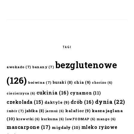
TAGI
bezglutenowe
awokado
(7)
banany
(7)
(126)
chia
(9)
buraki
(8)
boćwina
(7)
chorizo
(6)
cukinia
(16)
cynamon
(11)
ciecierzyca
(6)
dynia
(22)
czekolada
(15)
drób
(16)
daktyle
(9)
kalafior
(9)
kasza jaglana
jabłka
(8)
imbir
(7)
jarmuż
(6)
(10)
krewetki
(6)
kurkuma
(6)
lowFODMAP
(6)
mango
(6)
mascarpone
(17)
mleko ryżowe
migdały
(10)