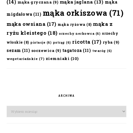
(14)
mąka jaglana
(13)
mąka
mąka gryczana
(9)
mąka orkiszowa
(71)
migdałowa
(11)
mąka owsiana
(17)
mąka z
mąka ryżowa
(8)
ryżu kleistego
(18)
orzechy
orzechy nerkowca
(6)
ricotta
(17)
ryba
(9)
włoskie
(8)
pistacje
(6)
pstrąg
(6)
sezam
(11)
tagatoza
(11)
soczewica
(9)
twaróg
(6)
ziemniaki
(10)
wegetariańskie
(7)
ARCHIWA
Archiwa