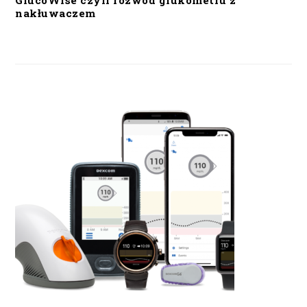
GlucoWise czyli rozwód glukometru z
nakłuwaczem