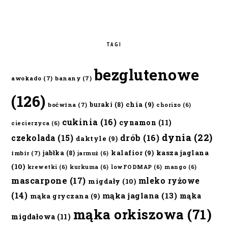
TAGI
bezglutenowe
awokado
(7)
banany
(7)
(126)
chia
(9)
buraki
(8)
boćwina
(7)
chorizo
(6)
cukinia
(16)
cynamon
(11)
ciecierzyca
(6)
dynia
(22)
czekolada
(15)
drób
(16)
daktyle
(9)
kalafior
(9)
kasza jaglana
jabłka
(8)
imbir
(7)
jarmuż
(6)
(10)
krewetki
(6)
kurkuma
(6)
lowFODMAP
(6)
mango
(6)
mascarpone
(17)
mleko ryżowe
migdały
(10)
(14)
mąka jaglana
(13)
mąka
mąka gryczana
(9)
mąka orkiszowa
(71)
migdałowa
(11)