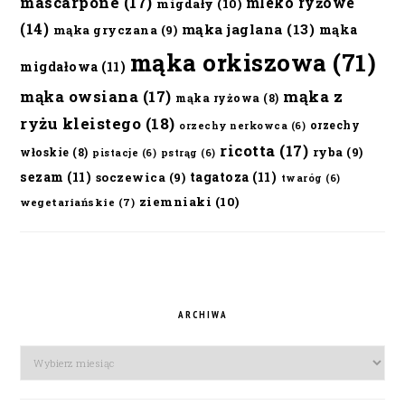
mascarpone
(17)
mleko ryżowe
migdały
(10)
(14)
mąka jaglana
(13)
mąka
mąka gryczana
(9)
mąka orkiszowa
(71)
migdałowa
(11)
mąka owsiana
(17)
mąka z
mąka ryżowa
(8)
ryżu kleistego
(18)
orzechy
orzechy nerkowca
(6)
ricotta
(17)
ryba
(9)
włoskie
(8)
pistacje
(6)
pstrąg
(6)
sezam
(11)
tagatoza
(11)
soczewica
(9)
twaróg
(6)
ziemniaki
(10)
wegetariańskie
(7)
ARCHIWA
Archiwa