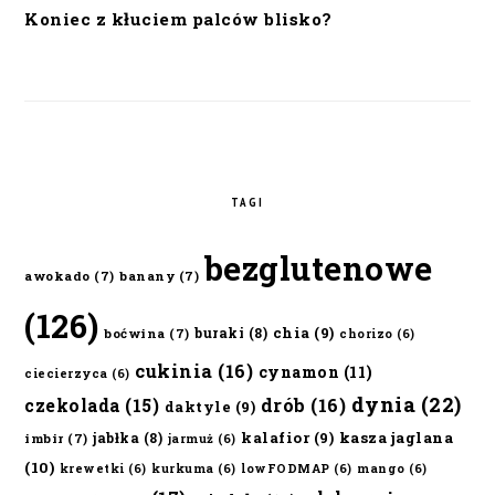
Koniec z kłuciem palców blisko?
TAGI
bezglutenowe
awokado
(7)
banany
(7)
(126)
chia
(9)
buraki
(8)
boćwina
(7)
chorizo
(6)
cukinia
(16)
cynamon
(11)
ciecierzyca
(6)
dynia
(22)
czekolada
(15)
drób
(16)
daktyle
(9)
kalafior
(9)
kasza jaglana
jabłka
(8)
imbir
(7)
jarmuż
(6)
(10)
krewetki
(6)
kurkuma
(6)
lowFODMAP
(6)
mango
(6)