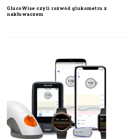
GlucoWise czyli rozwód glukometru z
nakłuwaczem