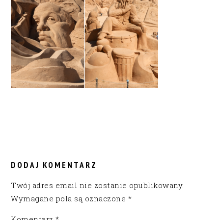
READER
INTERACTIONS
DODAJ KOMENTARZ
Twój adres email nie zostanie opublikowany.
Wymagane pola są oznaczone
*
Komentarz
*