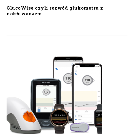
GlucoWise czyli rozwód glukometru z
nakłuwaczem