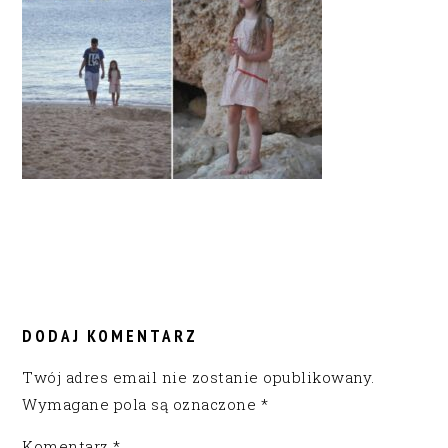
READER
INTERACTIONS
DODAJ KOMENTARZ
Twój adres email nie zostanie opublikowany.
Wymagane pola są oznaczone
*
Komentarz
*