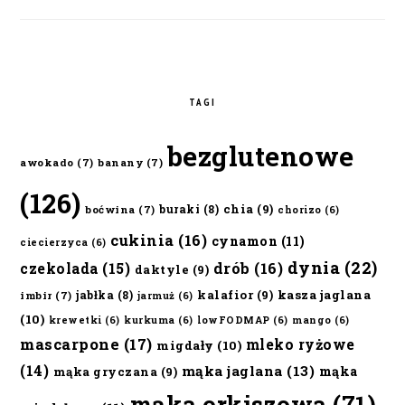
TAGI
bezglutenowe
awokado
(7)
banany
(7)
(126)
chia
(9)
buraki
(8)
boćwina
(7)
chorizo
(6)
cukinia
(16)
cynamon
(11)
ciecierzyca
(6)
dynia
(22)
czekolada
(15)
drób
(16)
daktyle
(9)
kalafior
(9)
kasza jaglana
jabłka
(8)
imbir
(7)
jarmuż
(6)
(10)
krewetki
(6)
kurkuma
(6)
lowFODMAP
(6)
mango
(6)
mascarpone
(17)
mleko ryżowe
migdały
(10)
(14)
mąka jaglana
(13)
mąka
mąka gryczana
(9)
mąka orkiszowa
(71)