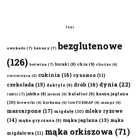
TAGI
bezglutenowe
awokado
(7)
banany
(7)
(126)
chia
(9)
buraki
(8)
boćwina
(7)
chorizo
(6)
cukinia
(16)
cynamon
(11)
ciecierzyca
(6)
dynia
(22)
czekolada
(15)
drób
(16)
daktyle
(9)
kalafior
(9)
kasza jaglana
jabłka
(8)
imbir
(7)
jarmuż
(6)
(10)
krewetki
(6)
kurkuma
(6)
lowFODMAP
(6)
mango
(6)
mascarpone
(17)
mleko ryżowe
migdały
(10)
(14)
mąka jaglana
(13)
mąka
mąka gryczana
(9)
mąka orkiszowa
(71)
migdałowa
(11)