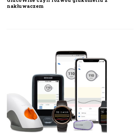
GlucoWise czyli rozwód glukometru z
nakłuwaczem