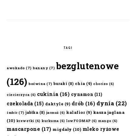
TAGI
bezglutenowe
awokado
(7)
banany
(7)
(126)
chia
(9)
buraki
(8)
boćwina
(7)
chorizo
(6)
cukinia
(16)
cynamon
(11)
ciecierzyca
(6)
dynia
(22)
czekolada
(15)
drób
(16)
daktyle
(9)
kalafior
(9)
kasza jaglana
jabłka
(8)
imbir
(7)
jarmuż
(6)
(10)
krewetki
(6)
kurkuma
(6)
lowFODMAP
(6)
mango
(6)
mascarpone
(17)
mleko ryżowe
migdały
(10)