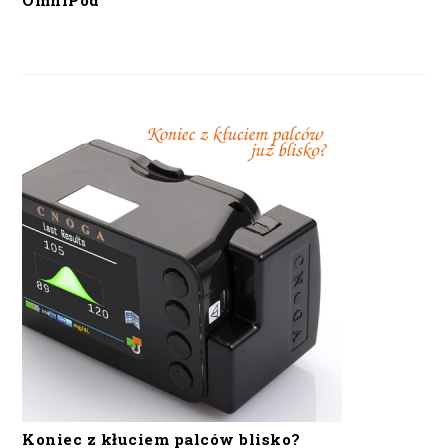
OmniPod
Koniec z kłuciem palców blisko?