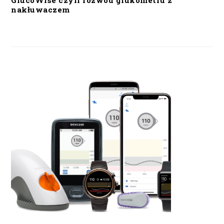
GlucoWise czyli rozwód glukometru z
nakłuwaczem