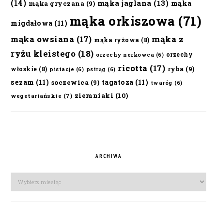
(14)
mąka jaglana
(13)
mąka
mąka gryczana
(9)
mąka orkiszowa
(71)
migdałowa
(11)
mąka owsiana
(17)
mąka z
mąka ryżowa
(8)
ryżu kleistego
(18)
orzechy
orzechy nerkowca
(6)
ricotta
(17)
ryba
(9)
włoskie
(8)
pistacje
(6)
pstrąg
(6)
sezam
(11)
tagatoza
(11)
soczewica
(9)
twaróg
(6)
ziemniaki
(10)
wegetariańskie
(7)
ARCHIWA
Archiwa