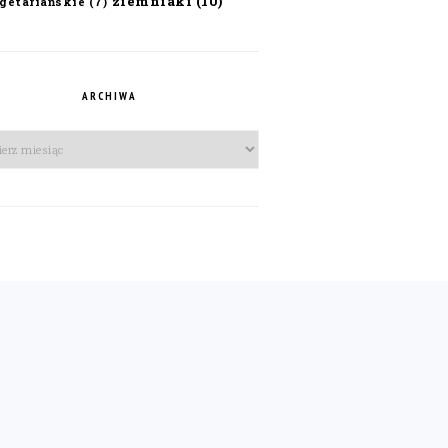
ziemniaki
(10)
getariańskie
(7)
ARCHIWA
iwa