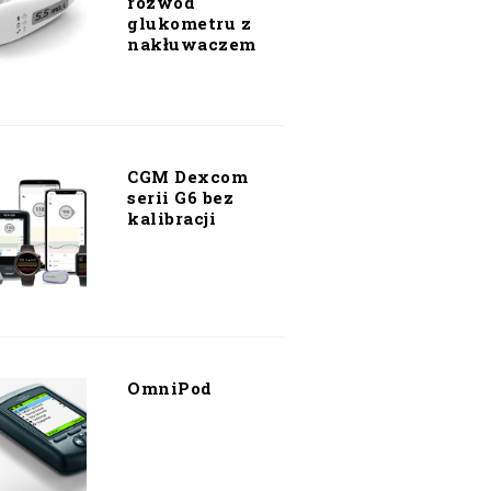
rozwód
glukometru z
nakłuwaczem
CGM Dexcom
serii G6 bez
kalibracji
OmniPod