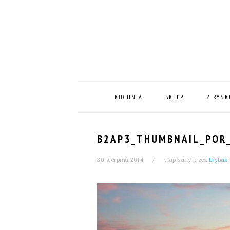
Skip
Skip
Skip
Skip
to
to
to
to
primary
content
primary
footer
navigation
sidebar
MAIN
NAVIGATION
KUCHNIA
SKLEP
Z RYNK
B2AP3_THUMBNAIL_POR_
30 sierpnia 2014
napisany przez
brybak