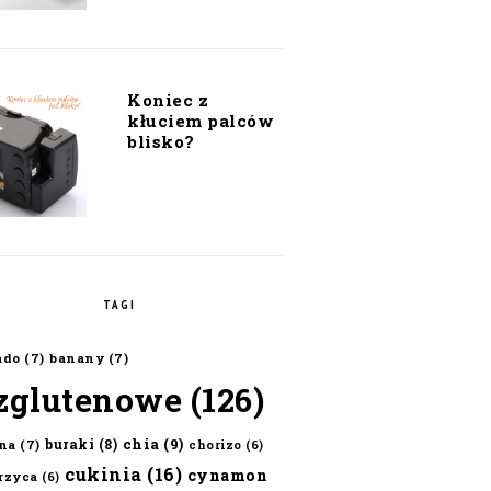
Koniec z
kłuciem palców
blisko?
TAGI
ado
(7)
banany
(7)
zglutenowe
(126)
chia
(9)
buraki
(8)
na
(7)
chorizo
(6)
cukinia
(16)
cynamon
erzyca
(6)