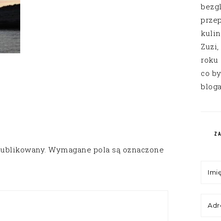
bezg
przep
kuli
Zuzi,
roku
co by
bloga
Z
publikowany.
Wymagane pola są oznaczone