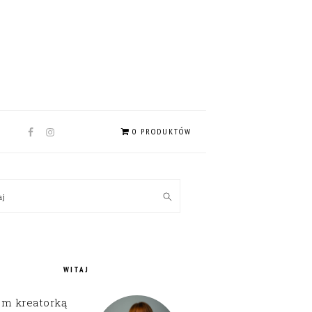
NAV
0 PRODUKTÓW
SOCIAL
MENU
MARY
kaj
EBAR
WITAJ
em kreatorką