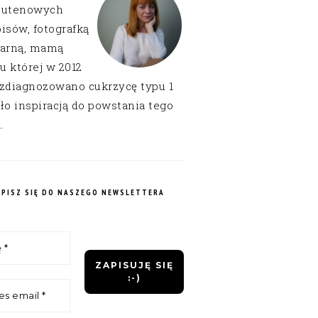
lutenowych
isów, fotografką
narną, mamą
 u której w 2012
 zdiagnozowano cukrzycę typu 1
ło inspiracją do powstania tego
.
APISZ SIĘ DO NASZEGO NEWSLETTERA