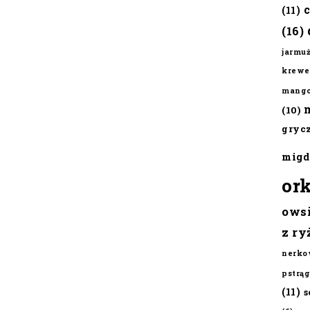
(11)
(16)
jarmu
krewe
mang
(10)
gryc
migd
or
ows
z ry
nerko
pstrąg
(11)
s