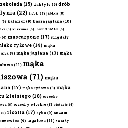
czekolada
(15)
drób
daktyle
(9)
dynia
(22)
jabłka
(8)
imbir
(7)
kalafior
(9)
kasza jaglana
(10)
ż
(6)
tki
(6)
kurkuma
(6)
lowFODMAP
(6)
mascarpone
(17)
migdały
o
(6)
mleko ryżowe
(14)
mąka
mąka jaglana
(13)
mąka
zana
(9)
mąka
ałowa
(11)
kiszowa
(71)
mąka
iana
(17)
mąka
mąka ryżowa
(8)
żu kleistego
(18)
orzechy
orzechy włoskie
(8)
wca
(6)
pistacje
(6)
ricotta
(17)
sezam
ryba
(9)
(6)
tagatoza
(11)
oczewica
(9)
twaróg