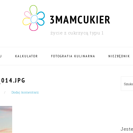
3MAMCUKIER
życie z cukrzycą typu 1
U
KALKULATOR
FOTOGRAFIA KULINARNA
NIEZBĘDNIK
PRI
014.JPG
Szu
SID
Dodaj komentarz
Jest