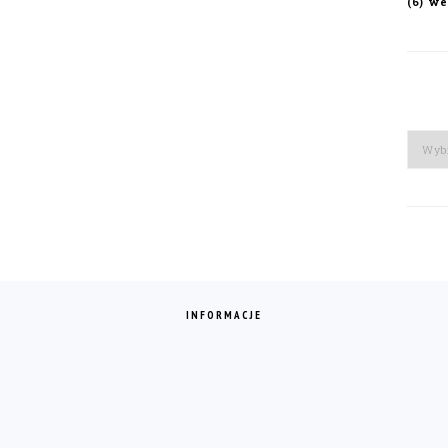
we
(6)
Arch
INFORMACJE