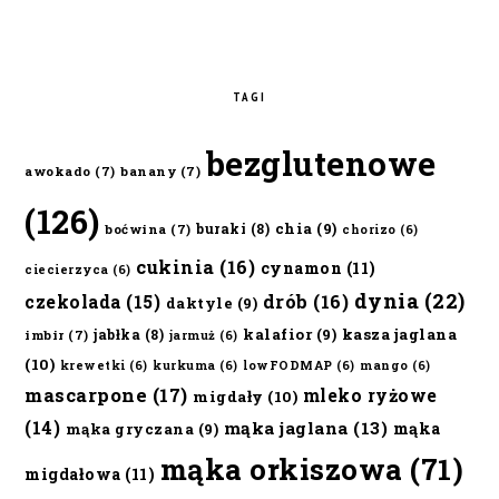
TAGI
bezglutenowe
awokado
(7)
banany
(7)
(126)
chia
(9)
buraki
(8)
boćwina
(7)
chorizo
(6)
cukinia
(16)
cynamon
(11)
ciecierzyca
(6)
dynia
(22)
czekolada
(15)
drób
(16)
daktyle
(9)
kalafior
(9)
kasza jaglana
jabłka
(8)
imbir
(7)
jarmuż
(6)
(10)
krewetki
(6)
kurkuma
(6)
lowFODMAP
(6)
mango
(6)
mascarpone
(17)
mleko ryżowe
migdały
(10)
(14)
mąka jaglana
(13)
mąka
mąka gryczana
(9)
mąka orkiszowa
(71)
migdałowa
(11)