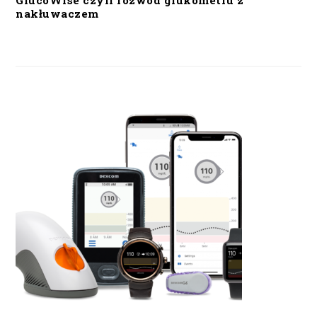
GlucoWise czyli rozwód glukometru z
nakłuwaczem