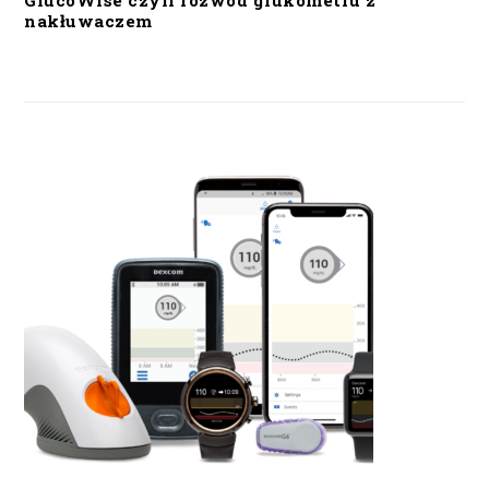
GlucoWise czyli rozwód glukometru z
nakłuwaczem