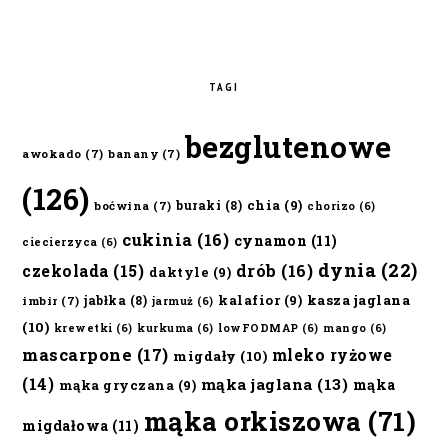
TAGI
bezglutenowe
awokado
(7)
banany
(7)
(126)
chia
(9)
buraki
(8)
boćwina
(7)
chorizo
(6)
cukinia
(16)
cynamon
(11)
ciecierzyca
(6)
dynia
(22)
czekolada
(15)
drób
(16)
daktyle
(9)
kalafior
(9)
kasza jaglana
jabłka
(8)
imbir
(7)
jarmuż
(6)
(10)
krewetki
(6)
kurkuma
(6)
lowFODMAP
(6)
mango
(6)
mascarpone
(17)
mleko ryżowe
migdały
(10)
(14)
mąka jaglana
(13)
mąka
mąka gryczana
(9)
mąka orkiszowa
(71)
migdałowa
(11)