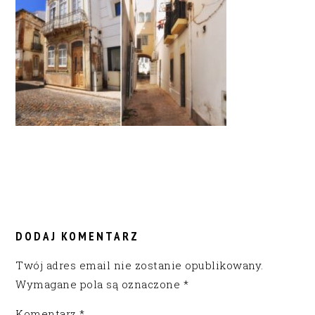
READER
INTERACTIONS
DODAJ KOMENTARZ
Twój adres email nie zostanie opublikowany.
Wymagane pola są oznaczone
*
Komentarz
*