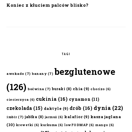
Koniec z kłuciem palców blisko?
TAGI
bezglutenowe
awokado
(7)
banany
(7)
(126)
chia
(9)
buraki
(8)
boćwina
(7)
chorizo
(6)
cukinia
(16)
cynamon
(11)
ciecierzyca
(6)
dynia
(22)
czekolada
(15)
drób
(16)
daktyle
(9)
kalafior
(9)
kasza jaglana
jabłka
(8)
imbir
(7)
jarmuż
(6)
(10)
krewetki
(6)
kurkuma
(6)
lowFODMAP
(6)
mango
(6)