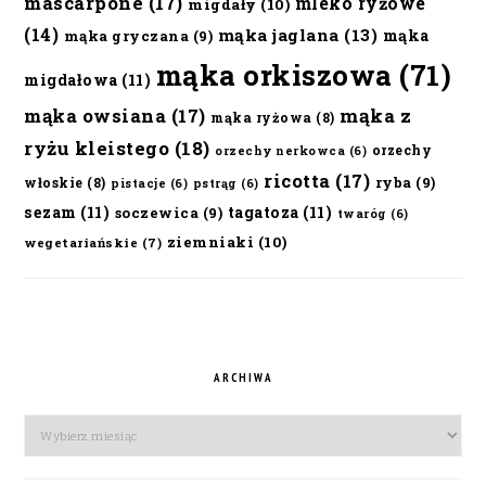
mascarpone
(17)
mleko ryżowe
migdały
(10)
(14)
mąka jaglana
(13)
mąka
mąka gryczana
(9)
mąka orkiszowa
(71)
migdałowa
(11)
mąka owsiana
(17)
mąka z
mąka ryżowa
(8)
ryżu kleistego
(18)
orzechy
orzechy nerkowca
(6)
ricotta
(17)
ryba
(9)
włoskie
(8)
pistacje
(6)
pstrąg
(6)
sezam
(11)
tagatoza
(11)
soczewica
(9)
twaróg
(6)
ziemniaki
(10)
wegetariańskie
(7)
ARCHIWA
Archiwa