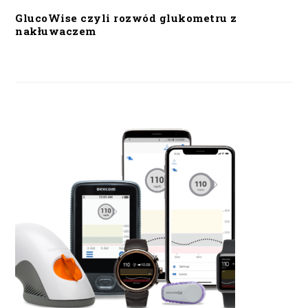
GlucoWise czyli rozwód glukometru z
nakłuwaczem