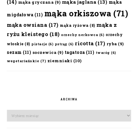
(14)
mąka jaglana
(13)
mąka
mąka gryczana
(9)
mąka orkiszowa
(71)
migdałowa
(11)
mąka owsiana
(17)
mąka z
mąka ryżowa
(8)
ryżu kleistego
(18)
orzechy
orzechy nerkowca
(6)
ricotta
(17)
ryba
(9)
włoskie
(8)
pistacje
(6)
pstrąg
(6)
sezam
(11)
tagatoza
(11)
soczewica
(9)
twaróg
(6)
ziemniaki
(10)
wegetariańskie
(7)
ARCHIWA
Archiwa