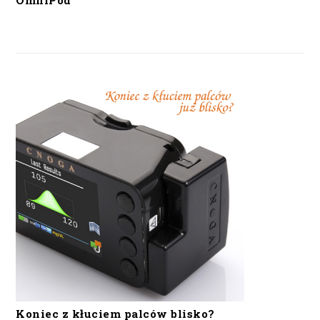
OmniPod
Koniec z kłuciem palców blisko?