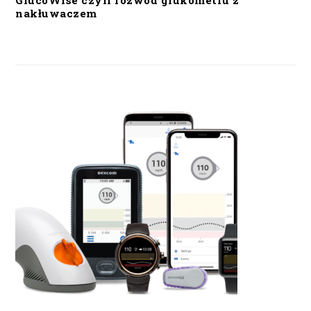
GlucoWise czyli rozwód glukometru z
nakłuwaczem