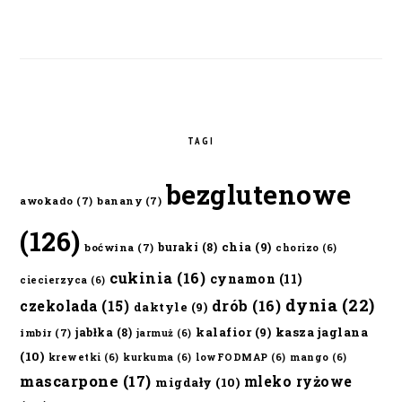
TAGI
bezglutenowe
awokado
(7)
banany
(7)
(126)
chia
(9)
buraki
(8)
boćwina
(7)
chorizo
(6)
cukinia
(16)
cynamon
(11)
ciecierzyca
(6)
dynia
(22)
czekolada
(15)
drób
(16)
daktyle
(9)
kalafior
(9)
kasza jaglana
jabłka
(8)
imbir
(7)
jarmuż
(6)
(10)
krewetki
(6)
kurkuma
(6)
lowFODMAP
(6)
mango
(6)
mascarpone
(17)
mleko ryżowe
migdały
(10)