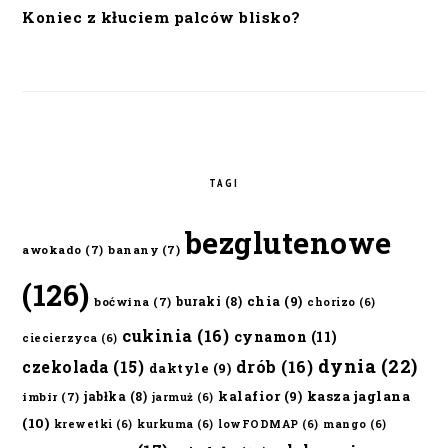
Koniec z kłuciem palców blisko?
TAGI
bezglutenowe
awokado
(7)
banany
(7)
(126)
chia
(9)
buraki
(8)
boćwina
(7)
chorizo
(6)
cukinia
(16)
cynamon
(11)
ciecierzyca
(6)
dynia
(22)
czekolada
(15)
drób
(16)
daktyle
(9)
kalafior
(9)
kasza jaglana
jabłka
(8)
imbir
(7)
jarmuż
(6)
(10)
krewetki
(6)
kurkuma
(6)
lowFODMAP
(6)
mango
(6)