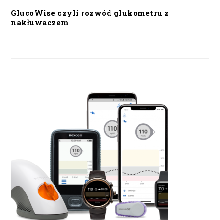
GlucoWise czyli rozwód glukometru z
nakłuwaczem