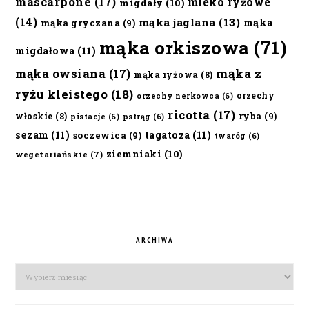
mascarpone
(17)
mleko ryżowe
migdały
(10)
(14)
mąka jaglana
(13)
mąka
mąka gryczana
(9)
mąka orkiszowa
(71)
migdałowa
(11)
mąka owsiana
(17)
mąka z
mąka ryżowa
(8)
ryżu kleistego
(18)
orzechy
orzechy nerkowca
(6)
ricotta
(17)
ryba
(9)
włoskie
(8)
pistacje
(6)
pstrąg
(6)
sezam
(11)
tagatoza
(11)
soczewica
(9)
twaróg
(6)
ziemniaki
(10)
wegetariańskie
(7)
ARCHIWA
Archiwa