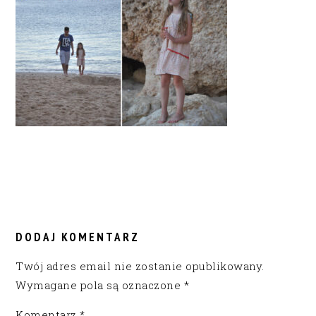
READER
INTERACTIONS
DODAJ KOMENTARZ
Twój adres email nie zostanie opublikowany.
Wymagane pola są oznaczone
*
Komentarz
*