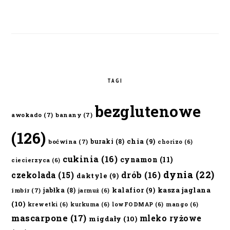
TAGI
bezglutenowe
awokado
(7)
banany
(7)
(126)
chia
(9)
buraki
(8)
boćwina
(7)
chorizo
(6)
cukinia
(16)
cynamon
(11)
ciecierzyca
(6)
dynia
(22)
czekolada
(15)
drób
(16)
daktyle
(9)
kalafior
(9)
kasza jaglana
jabłka
(8)
imbir
(7)
jarmuż
(6)
(10)
krewetki
(6)
kurkuma
(6)
lowFODMAP
(6)
mango
(6)
mascarpone
(17)
mleko ryżowe
migdały
(10)