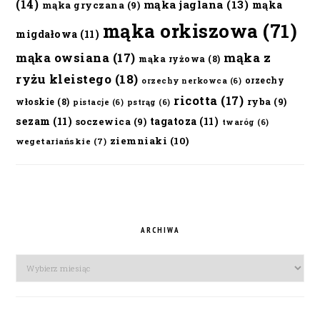
(14)
mąka jaglana
(13)
mąka
mąka gryczana
(9)
mąka orkiszowa
(71)
migdałowa
(11)
mąka owsiana
(17)
mąka z
mąka ryżowa
(8)
ryżu kleistego
(18)
orzechy
orzechy nerkowca
(6)
ricotta
(17)
ryba
(9)
włoskie
(8)
pistacje
(6)
pstrąg
(6)
sezam
(11)
tagatoza
(11)
soczewica
(9)
twaróg
(6)
ziemniaki
(10)
wegetariańskie
(7)
ARCHIWA
Archiwa