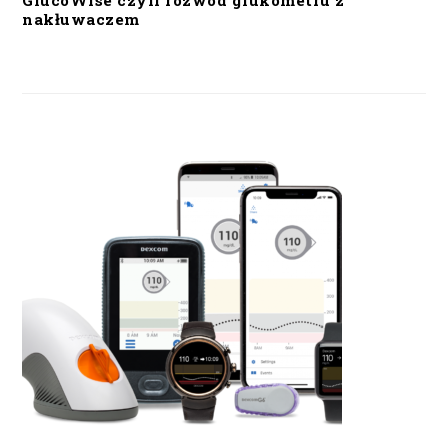
GlucoWise czyli rozwód glukometru z
nakłuwaczem