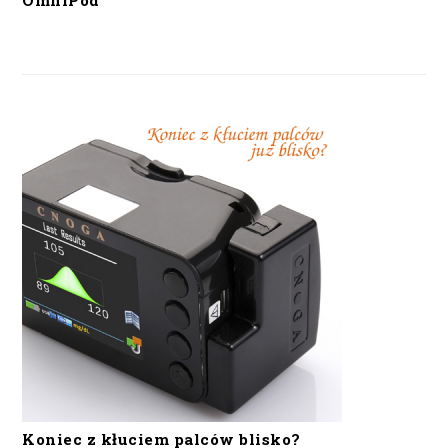
OmniPod
Koniec z kłuciem palców blisko?