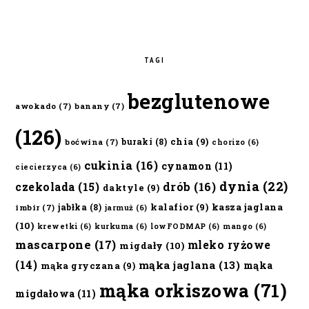
TAGI
bezglutenowe
awokado
(7)
banany
(7)
(126)
chia
(9)
buraki
(8)
boćwina
(7)
chorizo
(6)
cukinia
(16)
cynamon
(11)
ciecierzyca
(6)
dynia
(22)
czekolada
(15)
drób
(16)
daktyle
(9)
kalafior
(9)
kasza jaglana
jabłka
(8)
imbir
(7)
jarmuż
(6)
(10)
krewetki
(6)
kurkuma
(6)
lowFODMAP
(6)
mango
(6)
mascarpone
(17)
mleko ryżowe
migdały
(10)
(14)
mąka jaglana
(13)
mąka
mąka gryczana
(9)
mąka orkiszowa
(71)
migdałowa
(11)