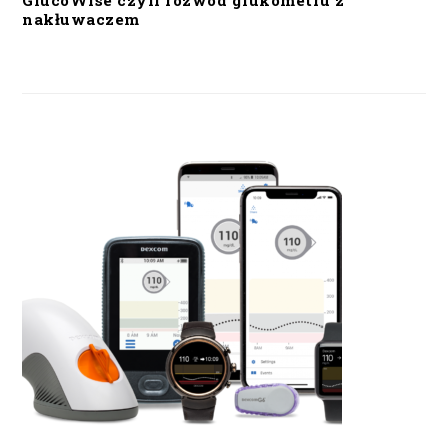
GlucoWise czyli rozwód glukometru z
nakłuwaczem