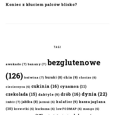
Koniec z kłuciem palców blisko?
TAGI
bezglutenowe
awokado
(7)
banany
(7)
(126)
chia
(9)
buraki
(8)
boćwina
(7)
chorizo
(6)
cukinia
(16)
cynamon
(11)
ciecierzyca
(6)
dynia
(22)
czekolada
(15)
drób
(16)
daktyle
(9)
kalafior
(9)
kasza jaglana
jabłka
(8)
imbir
(7)
jarmuż
(6)
(10)
krewetki
(6)
kurkuma
(6)
lowFODMAP
(6)
mango
(6)