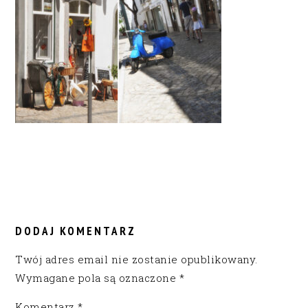
READER
INTERACTIONS
DODAJ KOMENTARZ
Twój adres email nie zostanie opublikowany.
Wymagane pola są oznaczone
*
Komentarz
*