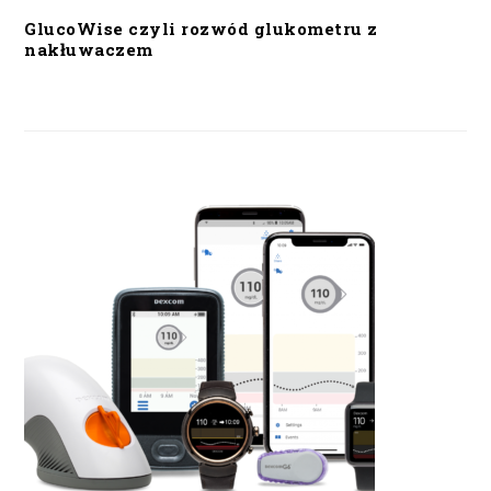
GlucoWise czyli rozwód glukometru z
nakłuwaczem