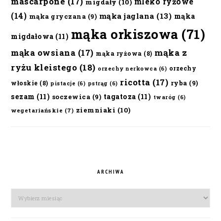
mascarpone
(17)
mleko ryżowe
migdały
(10)
(14)
mąka jaglana
(13)
mąka
mąka gryczana
(9)
mąka orkiszowa
(71)
migdałowa
(11)
mąka owsiana
(17)
mąka z
mąka ryżowa
(8)
ryżu kleistego
(18)
orzechy
orzechy nerkowca
(6)
ricotta
(17)
ryba
(9)
włoskie
(8)
pistacje
(6)
pstrąg
(6)
sezam
(11)
tagatoza
(11)
soczewica
(9)
twaróg
(6)
ziemniaki
(10)
wegetariańskie
(7)
ARCHIWA
Archiwa