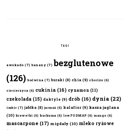
TAGI
bezglutenowe
awokado
(7)
banany
(7)
(126)
chia
(9)
buraki
(8)
boćwina
(7)
chorizo
(6)
cukinia
(16)
cynamon
(11)
ciecierzyca
(6)
dynia
(22)
czekolada
(15)
drób
(16)
daktyle
(9)
kalafior
(9)
kasza jaglana
jabłka
(8)
imbir
(7)
jarmuż
(6)
(10)
krewetki
(6)
kurkuma
(6)
lowFODMAP
(6)
mango
(6)
mascarpone
(17)
mleko ryżowe
migdały
(10)