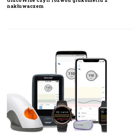
GlucoWise czyli rozwód glukometru z
nakłuwaczem