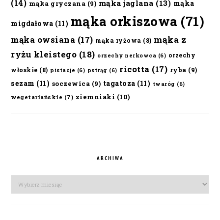
(14)
mąka jaglana
(13)
mąka
mąka gryczana
(9)
mąka orkiszowa
(71)
migdałowa
(11)
mąka owsiana
(17)
mąka z
mąka ryżowa
(8)
ryżu kleistego
(18)
orzechy
orzechy nerkowca
(6)
ricotta
(17)
ryba
(9)
włoskie
(8)
pistacje
(6)
pstrąg
(6)
sezam
(11)
tagatoza
(11)
soczewica
(9)
twaróg
(6)
ziemniaki
(10)
wegetariańskie
(7)
ARCHIWA
Archiwa