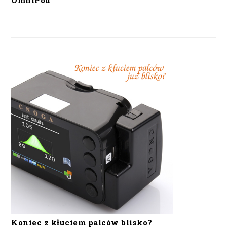
OmniPod
Koniec z kłuciem palców blisko?