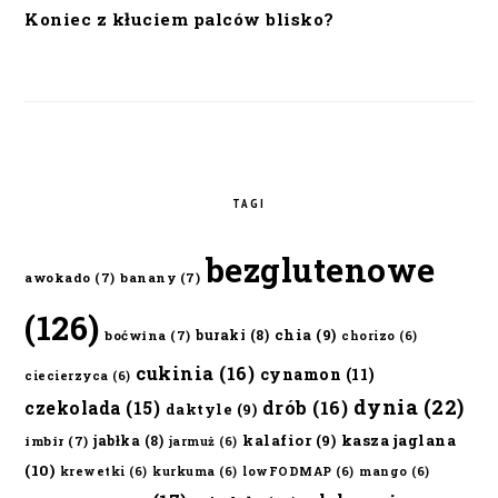
Koniec z kłuciem palców blisko?
TAGI
bezglutenowe
awokado
(7)
banany
(7)
(126)
chia
(9)
buraki
(8)
boćwina
(7)
chorizo
(6)
cukinia
(16)
cynamon
(11)
ciecierzyca
(6)
dynia
(22)
czekolada
(15)
drób
(16)
daktyle
(9)
kalafior
(9)
kasza jaglana
jabłka
(8)
imbir
(7)
jarmuż
(6)
(10)
krewetki
(6)
kurkuma
(6)
lowFODMAP
(6)
mango
(6)