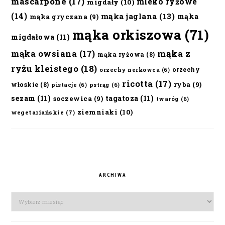
mascarpone
(17)
mleko ryżowe
migdały
(10)
(14)
mąka jaglana
(13)
mąka
mąka gryczana
(9)
mąka orkiszowa
(71)
migdałowa
(11)
mąka owsiana
(17)
mąka z
mąka ryżowa
(8)
ryżu kleistego
(18)
orzechy
orzechy nerkowca
(6)
ricotta
(17)
ryba
(9)
włoskie
(8)
pistacje
(6)
pstrąg
(6)
sezam
(11)
tagatoza
(11)
soczewica
(9)
twaróg
(6)
ziemniaki
(10)
wegetariańskie
(7)
ARCHIWA
Archiwa