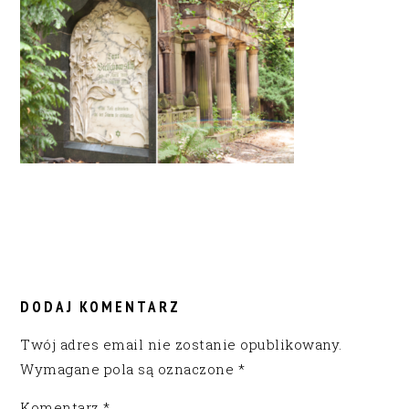
READER
INTERACTIONS
DODAJ KOMENTARZ
Twój adres email nie zostanie opublikowany.
Wymagane pola są oznaczone
*
Komentarz
*