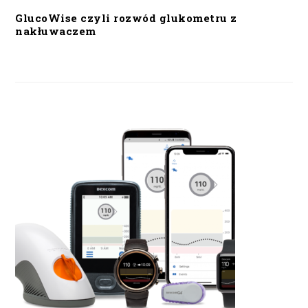
GlucoWise czyli rozwód glukometru z
nakłuwaczem