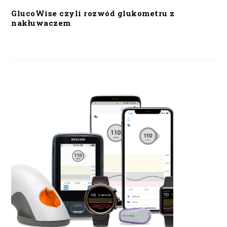
GlucoWise czyli rozwód glukometru z
nakłuwaczem