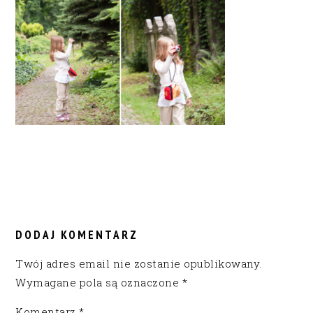
READER
INTERACTIONS
DODAJ KOMENTARZ
Twój adres email nie zostanie opublikowany.
Wymagane pola są oznaczone
*
Komentarz
*