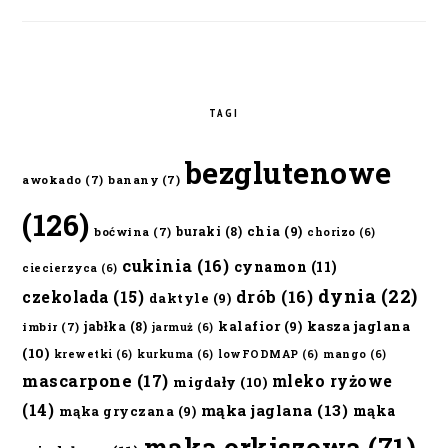
TAGI
bezglutenowe
awokado
(7)
banany
(7)
(126)
chia
(9)
buraki
(8)
boćwina
(7)
chorizo
(6)
cukinia
(16)
cynamon
(11)
ciecierzyca
(6)
dynia
(22)
czekolada
(15)
drób
(16)
daktyle
(9)
kalafior
(9)
kasza jaglana
jabłka
(8)
imbir
(7)
jarmuż
(6)
(10)
krewetki
(6)
kurkuma
(6)
lowFODMAP
(6)
mango
(6)
mascarpone
(17)
mleko ryżowe
migdały
(10)
(14)
mąka jaglana
(13)
mąka
mąka gryczana
(9)
mąka orkiszowa
(71)