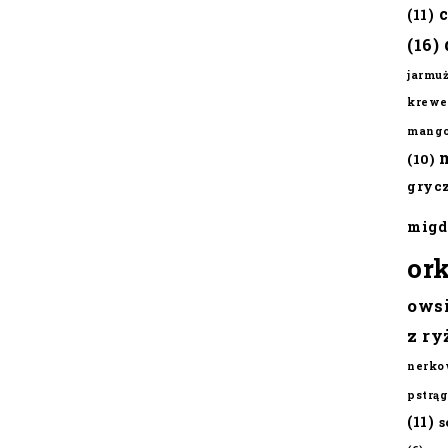
(11)
(16)
jarmu
krewe
mang
(10)
gryc
migd
or
ows
z ry
nerko
pstrąg
(11)
s