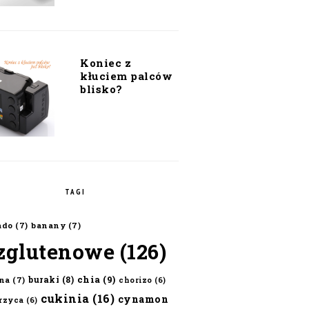
Koniec z
kłuciem palców
blisko?
TAGI
ado
(7)
banany
(7)
zglutenowe
(126)
chia
(9)
buraki
(8)
na
(7)
chorizo
(6)
cukinia
(16)
cynamon
erzyca
(6)