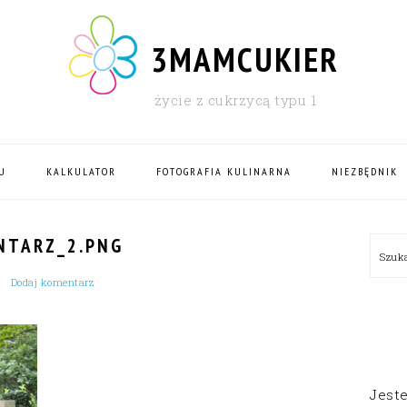
3MAMCUKIER
życie z cukrzycą typu 1
U
KALKULATOR
FOTOGRAFIA KULINARNA
NIEZBĘDNIK
PRI
NTARZ_2.PNG
Szu
SID
Dodaj komentarz
Jest