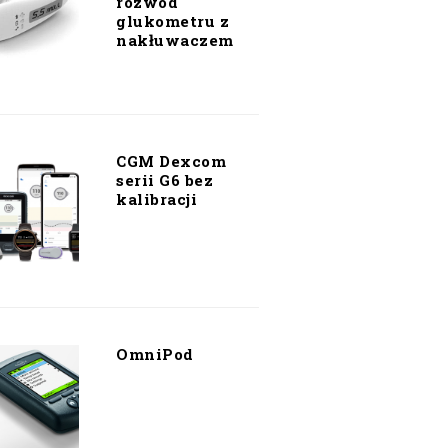
rozwód
glukometru z
nakłuwaczem
CGM Dexcom
serii G6 bez
kalibracji
OmniPod