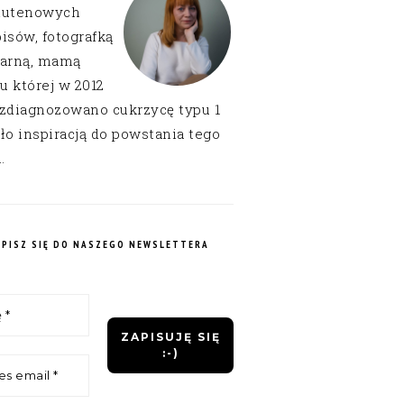
lutenowych
isów, fotografką
narną, mamą
 u której w 2012
 zdiagnozowano cukrzycę typu 1
ło inspiracją do powstania tego
.
APISZ SIĘ DO NASZEGO NEWSLETTERA