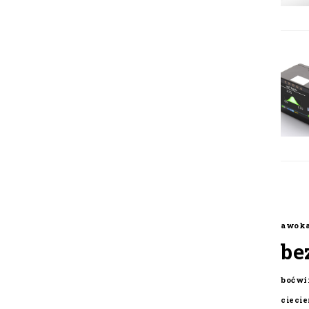
awok
be
boćwi
cieci