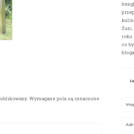
bezg
przep
kuli
Zuzi,
roku
co by
bloga
Z
publikowany.
Wymagane pola są oznaczone