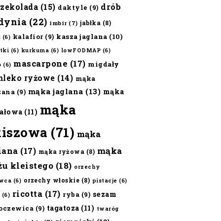
czekolada
(15)
drób
daktyle
(9)
dynia
(22)
jabłka
(8)
imbir
(7)
kalafior
(9)
kasza jaglana
(10)
ż
(6)
tki
(6)
kurkuma
(6)
lowFODMAP
(6)
mascarpone
(17)
migdały
o
(6)
mleko ryżowe
(14)
mąka
mąka jaglana
(13)
mąka
zana
(9)
mąka
ałowa
(11)
kiszowa
(71)
mąka
iana
(17)
mąka
mąka ryżowa
(8)
żu kleistego
(18)
orzechy
orzechy włoskie
(8)
wca
(6)
pistacje
(6)
ricotta
(17)
sezam
ryba
(9)
(6)
tagatoza
(11)
oczewica
(9)
twaróg