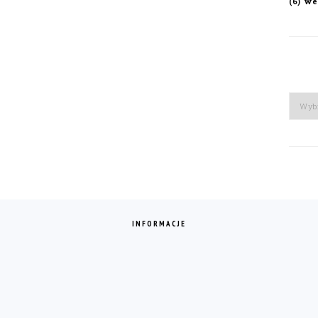
we
(6)
Arch
INFORMACJE