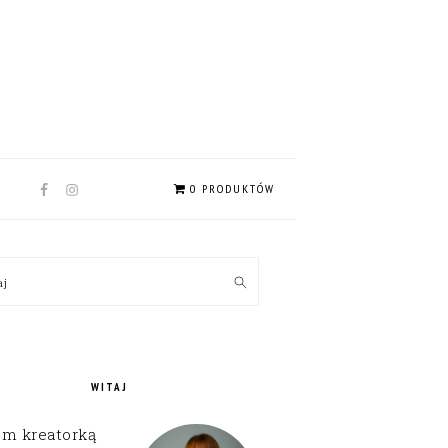
NAV
0 PRODUKTÓW
SOCIAL
MENU
MARY
kaj
EBAR
WITAJ
em kreatorką