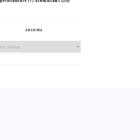
ziemniaki
(10)
getariańskie
(7)
ARCHIWA
iwa