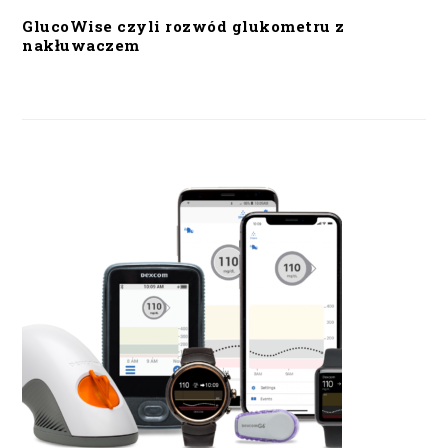
GlucoWise czyli rozwód glukometru z
nakłuwaczem