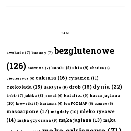
TAGI
bezglutenowe
awokado
(7)
banany
(7)
(126)
chia
(9)
buraki
(8)
boćwina
(7)
chorizo
(6)
cukinia
(16)
cynamon
(11)
ciecierzyca
(6)
dynia
(22)
czekolada
(15)
drób
(16)
daktyle
(9)
kalafior
(9)
kasza jaglana
jabłka
(8)
imbir
(7)
jarmuż
(6)
(10)
krewetki
(6)
kurkuma
(6)
lowFODMAP
(6)
mango
(6)
mascarpone
(17)
mleko ryżowe
migdały
(10)
(14)
mąka jaglana
(13)
mąka
mąka gryczana
(9)
mąka orkiszowa
(71)