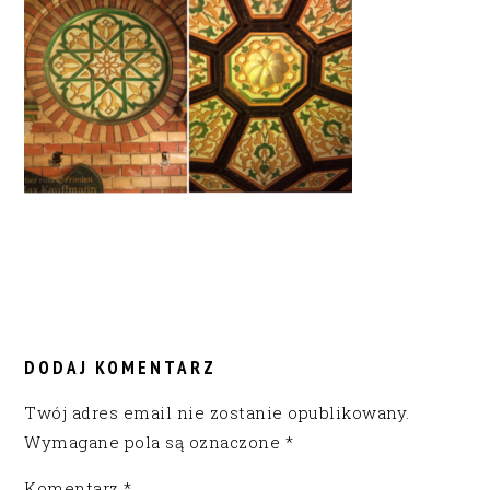
READER
INTERACTIONS
DODAJ KOMENTARZ
Twój adres email nie zostanie opublikowany.
Wymagane pola są oznaczone
*
Komentarz
*