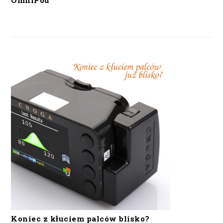
OmniPod
Koniec z kłuciem palców blisko?