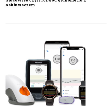
GlucoWise czyli rozwód glukometru z
nakłuwaczem