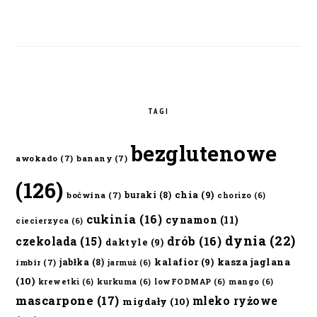
TAGI
bezglutenowe
awokado
(7)
banany
(7)
(126)
chia
(9)
buraki
(8)
boćwina
(7)
chorizo
(6)
cukinia
(16)
cynamon
(11)
ciecierzyca
(6)
dynia
(22)
czekolada
(15)
drób
(16)
daktyle
(9)
kalafior
(9)
kasza jaglana
jabłka
(8)
imbir
(7)
jarmuż
(6)
(10)
krewetki
(6)
kurkuma
(6)
lowFODMAP
(6)
mango
(6)
mascarpone
(17)
mleko ryżowe
migdały
(10)