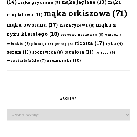
(14)
mąka jaglana
(13)
mąka
mąka gryczana
(9)
mąka orkiszowa
(71)
migdałowa
(11)
mąka owsiana
(17)
mąka z
mąka ryżowa
(8)
ryżu kleistego
(18)
orzechy
orzechy nerkowca
(6)
ricotta
(17)
ryba
(9)
włoskie
(8)
pistacje
(6)
pstrąg
(6)
sezam
(11)
tagatoza
(11)
soczewica
(9)
twaróg
(6)
ziemniaki
(10)
wegetariańskie
(7)
ARCHIWA
Archiwa