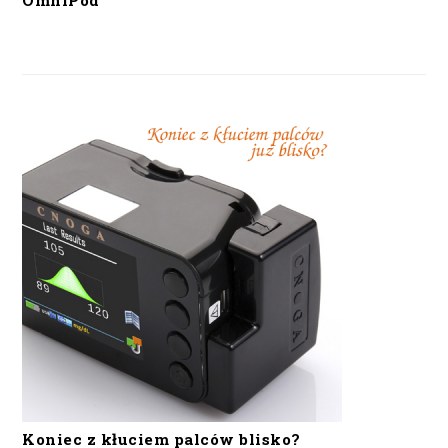
OmniPod
Koniec z kłuciem palców blisko?