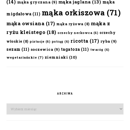
(14)
mąka jaglana
(13)
mąka
mąka gryczana
(9)
mąka orkiszowa
(71)
migdałowa
(11)
mąka owsiana
(17)
mąka z
mąka ryżowa
(8)
ryżu kleistego
(18)
orzechy
orzechy nerkowca
(6)
ricotta
(17)
ryba
(9)
włoskie
(8)
pistacje
(6)
pstrąg
(6)
sezam
(11)
tagatoza
(11)
soczewica
(9)
twaróg
(6)
ziemniaki
(10)
wegetariańskie
(7)
ARCHIWA
Archiwa