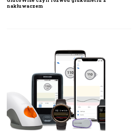
GlucoWise czyli rozwód glukometru z
nakłuwaczem