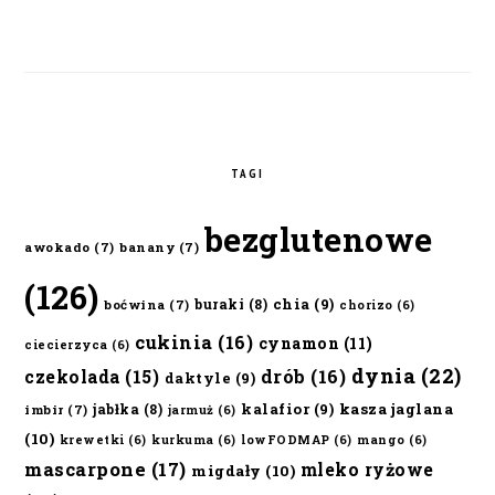
TAGI
bezglutenowe
awokado
(7)
banany
(7)
(126)
chia
(9)
buraki
(8)
boćwina
(7)
chorizo
(6)
cukinia
(16)
cynamon
(11)
ciecierzyca
(6)
dynia
(22)
czekolada
(15)
drób
(16)
daktyle
(9)
kalafior
(9)
kasza jaglana
jabłka
(8)
imbir
(7)
jarmuż
(6)
(10)
krewetki
(6)
kurkuma
(6)
lowFODMAP
(6)
mango
(6)
mascarpone
(17)
mleko ryżowe
migdały
(10)