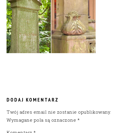
READER
INTERACTIONS
DODAJ KOMENTARZ
Twój adres email nie zostanie opublikowany.
Wymagane pola są oznaczone
*
Komentarz
*