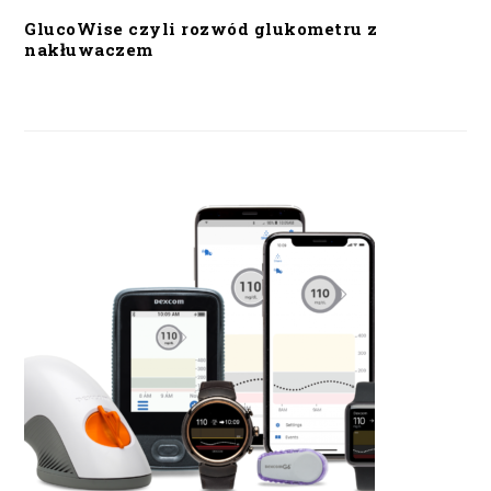
GlucoWise czyli rozwód glukometru z
nakłuwaczem