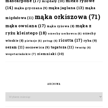
mascarpone
(17)
mleko ryżowe
migdały
(10)
(14)
mąka jaglana
(13)
mąka
mąka gryczana
(9)
mąka orkiszowa
(71)
migdałowa
(11)
mąka owsiana
(17)
mąka z
mąka ryżowa
(8)
ryżu kleistego
(18)
orzechy
orzechy nerkowca
(6)
ricotta
(17)
ryba
(9)
włoskie
(8)
pistacje
(6)
pstrąg
(6)
sezam
(11)
tagatoza
(11)
soczewica
(9)
twaróg
(6)
ziemniaki
(10)
wegetariańskie
(7)
ARCHIWA
Archiwa