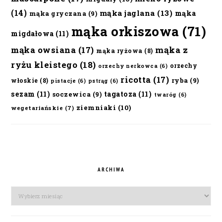
(14)
mąka jaglana
(13)
mąka
mąka gryczana
(9)
mąka orkiszowa
(71)
migdałowa
(11)
mąka owsiana
(17)
mąka z
mąka ryżowa
(8)
ryżu kleistego
(18)
orzechy
orzechy nerkowca
(6)
ricotta
(17)
ryba
(9)
włoskie
(8)
pistacje
(6)
pstrąg
(6)
sezam
(11)
tagatoza
(11)
soczewica
(9)
twaróg
(6)
ziemniaki
(10)
wegetariańskie
(7)
ARCHIWA
Archiwa