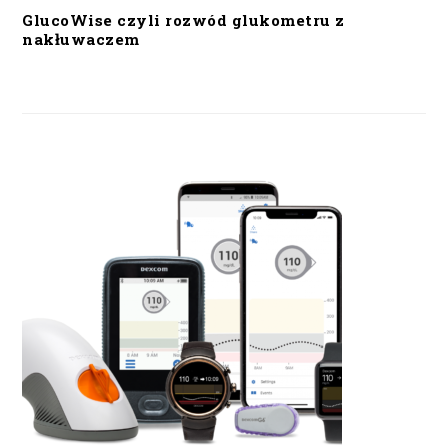
GlucoWise czyli rozwód glukometru z
nakłuwaczem