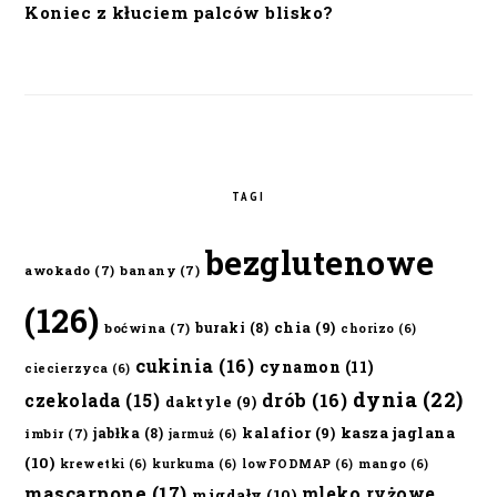
Koniec z kłuciem palców blisko?
TAGI
bezglutenowe
awokado
(7)
banany
(7)
(126)
chia
(9)
buraki
(8)
boćwina
(7)
chorizo
(6)
cukinia
(16)
cynamon
(11)
ciecierzyca
(6)
dynia
(22)
czekolada
(15)
drób
(16)
daktyle
(9)
kalafior
(9)
kasza jaglana
jabłka
(8)
imbir
(7)
jarmuż
(6)
(10)
krewetki
(6)
kurkuma
(6)
lowFODMAP
(6)
mango
(6)
mascarpone
(17)
mleko ryżowe
migdały
(10)