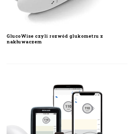
GlucoWise czyli rozwód glukometru z
nakłuwaczem