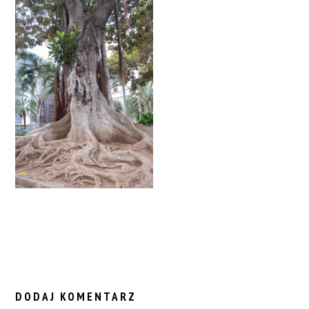
READER
INTERACTIONS
DODAJ KOMENTARZ