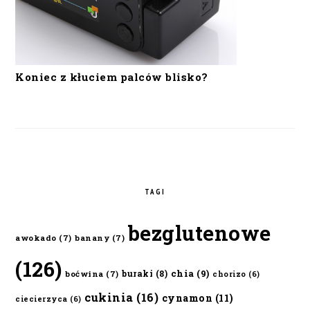
Koniec z kłuciem palców blisko?
TAGI
bezglutenowe
awokado
(7)
banany
(7)
(126)
chia
(9)
buraki
(8)
boćwina
(7)
chorizo
(6)
cukinia
(16)
cynamon
(11)
ciecierzyca
(6)