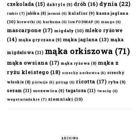
dynia
(22)
czekolada
(15)
drób
(16)
daktyle
(9)
kalafior
(9)
kasza jaglana
jabłka
(8)
imbir
(7)
jarmuż
(6)
(10)
krewetki
(6)
kurkuma
(6)
lowFODMAP
(6)
mango
(6)
mascarpone
(17)
mleko ryżowe
migdały
(10)
(14)
mąka jaglana
(13)
mąka
mąka gryczana
(9)
mąka orkiszowa
(71)
migdałowa
(11)
mąka owsiana
(17)
mąka z
mąka ryżowa
(8)
ryżu kleistego
(18)
orzechy
orzechy nerkowca
(6)
ricotta
(17)
ryba
(9)
włoskie
(8)
pistacje
(6)
pstrąg
(6)
sezam
(11)
tagatoza
(11)
soczewica
(9)
twaróg
(6)
ziemniaki
(10)
wegetariańskie
(7)
ARCHIWA