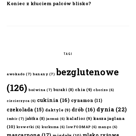
Koniec z kłuciem palców blisko?
TAGI
bezglutenowe
awokado
(7)
banany
(7)
(126)
chia
(9)
buraki
(8)
boćwina
(7)
chorizo
(6)
cukinia
(16)
cynamon
(11)
ciecierzyca
(6)
dynia
(22)
czekolada
(15)
drób
(16)
daktyle
(9)
kalafior
(9)
kasza jaglana
jabłka
(8)
imbir
(7)
jarmuż
(6)
(10)
krewetki
(6)
kurkuma
(6)
lowFODMAP
(6)
mango
(6)
mascarpone
(17)
mleko ryżowe
migdały
(10)