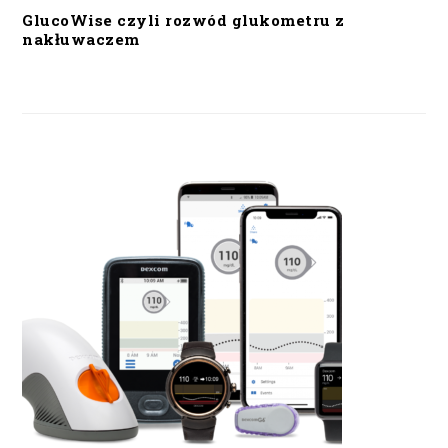
GlucoWise czyli rozwód glukometru z
nakłuwaczem