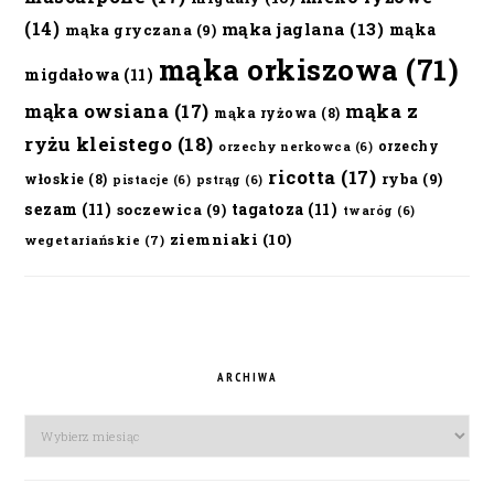
(14)
mąka jaglana
(13)
mąka
mąka gryczana
(9)
mąka orkiszowa
(71)
migdałowa
(11)
mąka owsiana
(17)
mąka z
mąka ryżowa
(8)
ryżu kleistego
(18)
orzechy
orzechy nerkowca
(6)
ricotta
(17)
ryba
(9)
włoskie
(8)
pistacje
(6)
pstrąg
(6)
sezam
(11)
tagatoza
(11)
soczewica
(9)
twaróg
(6)
ziemniaki
(10)
wegetariańskie
(7)
ARCHIWA
Archiwa